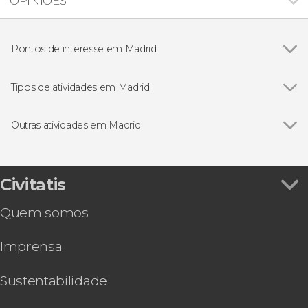
OPINIÕES
Pontos de interesse em Madrid
Ver todos
Palácio Real de Madrid
Puerta del Sol de Madrid
Tipos de atividades em Madrid
Plaza Mayor
Ver todos
Gastronomia e enoturismo em Madrid
Mercado de San Miguel
Excursões de um dia saindo de Madrid
Outras atividades em Madrid
Catedral da Almudena
Ingressos em Madrid
Ver todos
Ingresso do Parque Warner
Puerta de Alcalá
Visitas guiadas por Madrid
Jantar com espetáculo de ópera e zarzuela no
Museu Nacional do Prado
Cartões turísticos em Madrid
restaurante La Castafiore
Civitatis
Estádio Santiago Bernabéu
Flamenco em Madrid
Ingresso do Atlantis Aquarium
Parque do Retiro
Free tours por Madrid
Quem somos
Pub Crawl. Tour de festa por Madrid!
Museu Nacional Reina Sofía
Ônibus turísticos em Madrid
Ingresso do museu LEGENDS: The Home of
Estádio Riyadh Air Metropolitano
Zoológicos e aquários em Madrid
Imprensa
Football
Museo Nacional Thyssen-Bornemisza
Visita guiada pelo Museu de História de Madrid
Ingresso do Museu de Cera de Madrid
Sustentabilidade
Oferta: Museu do Prado + Reina Sofía