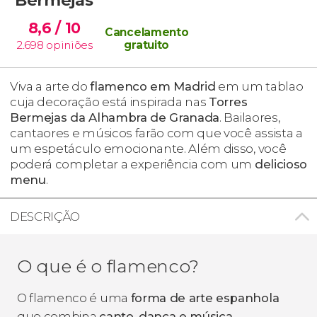
8,6
/ 10
Cancelamento
2.698
opiniões
gratuito
Viva a arte do
flamenco em Madrid
em um
tablao
cuja decoração está inspirada nas
Torres
Bermejas da Alhambra de Granada
.
Bailaores
,
cantaores
e músicos farão com que você assista a
um espetáculo emocionante. Além disso, você
poderá completar a experiência com um
delicioso
menu
.
DESCRIÇÃO
O que é o flamenco?
O flamenco é uma
forma de arte espanhola
que combina
canto, dança e música