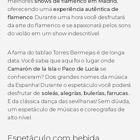
melhores
shows de flamenco em Madrid
,
oferecendo uma
experiência autêntica de
flamenco
. Durante uma hora você desfrutará
da arte do flamenco e se apaixonará pelos sons
do violão em um show indescritível.
A fama do
tablao
Torres Bermejas é de longa
data. Você sabia que aqui foi o lugar onde
Camarón de la Isla
e
Paco de Lucía
se
conheceram? Dois grandes nomes da música
da Espanha! Durante o espetáculo você poderá
desfrutar de
soleás, alegrías, bulerías, farrucas
...
E da clássica dança das sevilhanas! Sem dúvida,
um espetáculo de músicas e coreografias de
alto nível.
Espetáculo com bebida