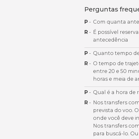
Perguntas frequ
P
-
Com quanta antec
R
-
É possível reser
antecedência
P
-
Quanto tempo de
R
-
O tempo de trajet
entre 20 e 50 mi
horas e meia de a
P
-
Qual é a hora de 
R
-
Nos transfers com
prevista do voo. 
onde você deve i
Nos transfers co
para buscá-lo. Ou 