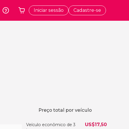
Iniciar sessão
Cadastre-se
k
Cracóvia
O seu carrinho está vazio
dos
Polônia
Atenas
Grécia
a
Tóquio
Japão
Lisboa
Portugal
Bruxelas
Bélgica
Preço total por veículo
US$
17,50
Veículo econômico de 3