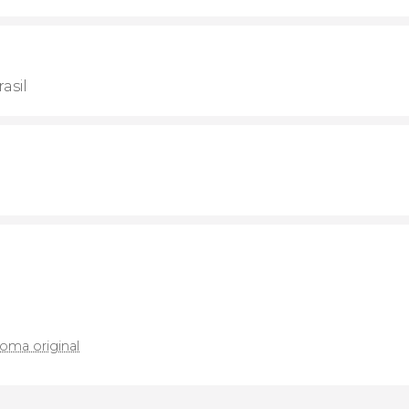
asil
ioma original