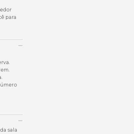
cedor
cê para
erva.
rem.
.
 número
da sala