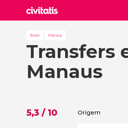
Rom
Itália
Brasil
Manaus
Transfers
Lond
Reino 
Edim
Manaus
Reino 
Marr
Marroc
Istam
Turquia
5,3 / 10
Origem