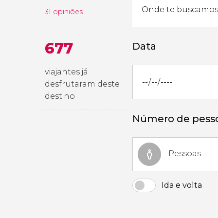
31 opiniões
677
Data
viajantes já
desfrutaram deste
destino
Número de pess
Pessoas
Ida e volta