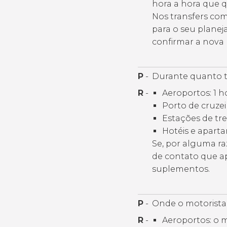
hora a hora que 
Nos transfers com
para o seu planej
confirmar a nova 
P
-
Durante quanto t
R
-
Aeroportos: 1 h
Porto de cruzei
Estações de tre
Hotéis e aparta
Se, por alguma ra
de contato que ap
suplementos.
P
-
Onde o motorista 
R
-
Aeroportos: o m