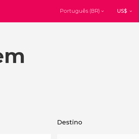
Português (BR)
Top destinos
a
Paris
Nova Yor
França
Estados Uni
 em
res
Budapeste
Florença
Unido
Hungria
Itália
burgo
Madrid
Barcelon
Unido
Espanha
Espanha
akech
Amsterdam
Milão
os
Holanda
Itália
bul
Praga
Porto
República Tcheca
Portugal
Destino
Ver todos os destinos