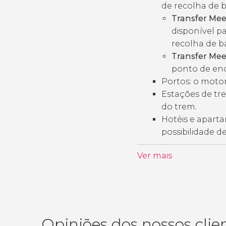
de recolha de
Transfer Mee
disponível pa
recolha de 
Transfer Mee
ponto de enc
Portos: o motor
Estações de tre
do trem.
Hotéis e apartam
possibilidade d
Ver mais
Opiniões dos nossos clie