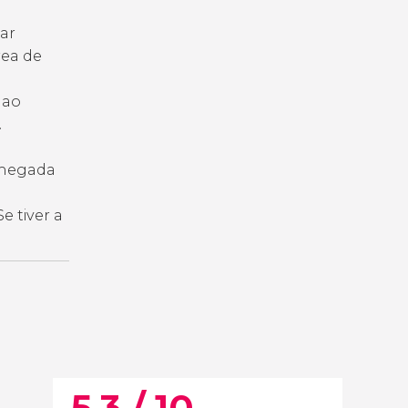
gar
rea de
 ao
.
 chegada
e tiver a
5,3 / 10