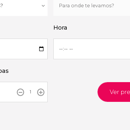
Hora
oas
Ver pr