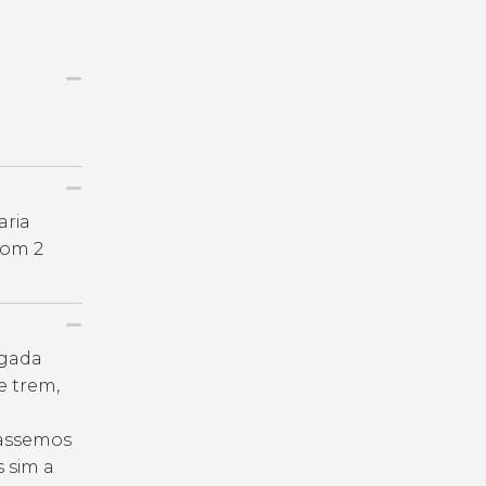
aria
com 2
egada
e trem,
passemos
s sim a