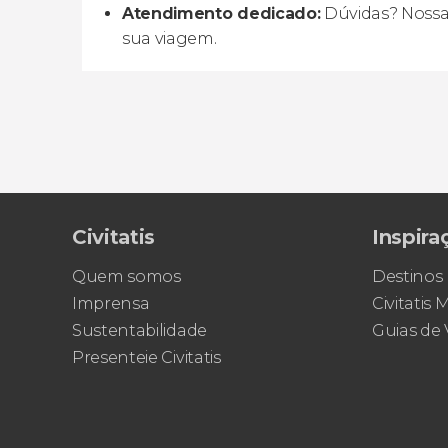
Atendimento dedicado:
Dúvidas? Nossa 
sua viagem.
Civitatis
Inspira
Quem somos
Destinos
Imprensa
Civitatis
Sustentabilidade
Guias de
Presenteie Civitatis