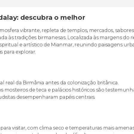
dalay: descubra o melhor
mosfera vibrante, repleta de templos, mercados, sabores
da às tradições birmanesas. Localizada às margens do ri
spiritual e artístico de Mianmar, reunindo paisagens ur
s para explorar.
al real da Birmânia antes da colonização britânica.
 mosteiros de teca e palácios históricos são testemunh
udistas desempenharam papéis centrais.
para visitar, com clima seco e temperaturas mais amenas