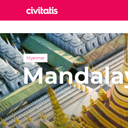
Rom
Itália
Lond
Reino 
Myanmar
Edim
Mandala
Reino 
Marr
Marroc
Istam
Turquia