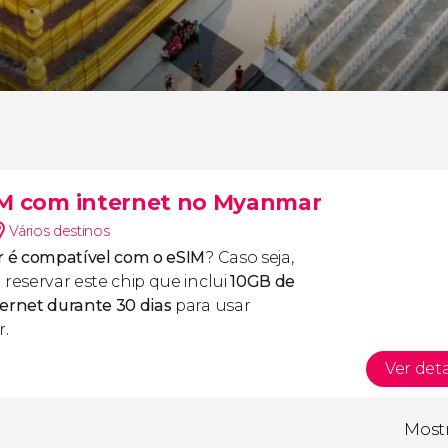
IM com internet no Myanmar
Vários destinos
r é compatível com o eSIM
? Caso seja,
 reservar este chip que inclui
10GB de
ternet durante 30 dias
para usar
.
Ver det
Mostr