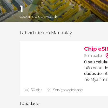
1
excursão e atividade
1 atividade em Mandalay
Chip eS
Sem avaliar
O seu celula
não deixe de
dados de in
no Myanmar
30 dias
Serviços adicionais
1 atividade