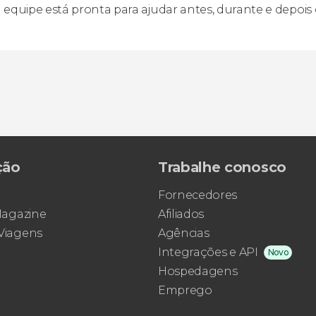
equipe está pronta para ajudar antes, durante e depois
ção
Trabalhe conosco
Fornecedores
 Magazine
Afiliados
 Viagens
Agências
Integrações e API
Novo
Hospedagens
Emprego