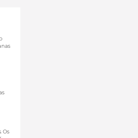
o
banas
as
. Os