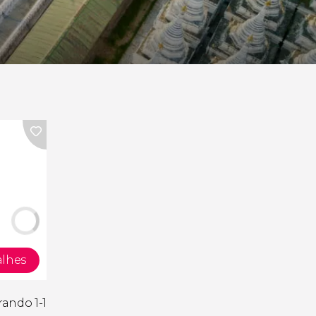
alhes
ando 1-1