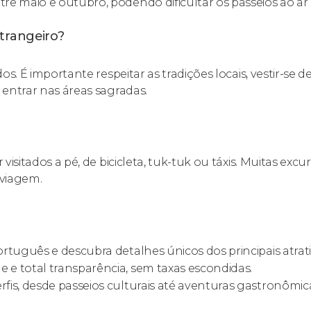
 maio e outubro, podendo dificultar os passeios ao ar l
trangeiro?
s. É importante respeitar as tradições locais, vestir-se d
 entrar nas áreas sagradas.
isitados a pé, de bicicleta, tuk-tuk ou táxis. Muitas excu
 viagem.
rtuguês e descubra detalhes únicos dos principais atrati
 e total transparência, sem taxas escondidas.
rfis, desde passeios culturais até aventuras gastronômic