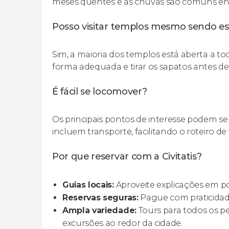
meses quentes e as chuvas são comuns entre
Posso visitar templos mesmo sendo es
Sim, a maioria dos templos está aberta a todo
forma adequada e tirar os sapatos antes de
É fácil se locomover?
Os principais pontos de interesse podem ser v
incluem transporte, facilitando o roteiro de
Por que reservar com a Civitatis?
Guias locais:
Aproveite explicações em po
Reservas seguras:
Pague com praticidade
Ampla variedade:
Tours para todos os pe
excursões ao redor da cidade.