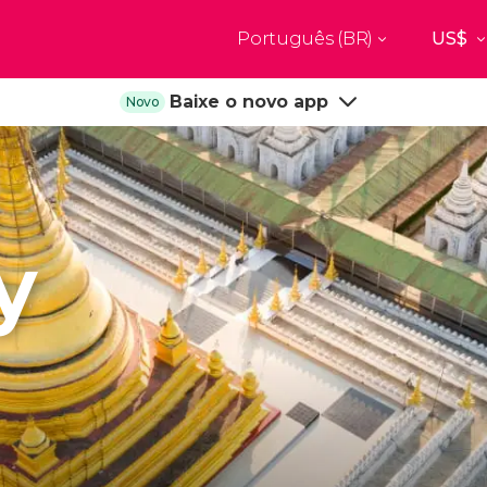
Português (BR)
Top destinos
Baixe o novo app
Novo
a
Paris
Nova Yor
França
Estados Uni
res
Florença
Budapes
Unido
Itália
Hungria
burgo
Madrid
Barcelon
y
Unido
Espanha
Espanha
akech
Amsterdam
Milão
os
Holanda
Itália
bul
Praga
Porto
República Tcheca
Portugal
Ver todos os destinos