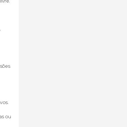
ivre.
e
rsões
vos.
as ou