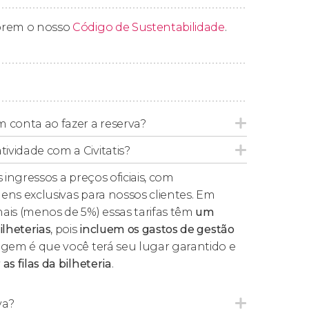
o estatal de If
levou à divulgação de várias
prem o nosso
Código de Sustentabilidade
.
sos. Você poderá conhecer suas principais
 português
e outros idiomas
que acompanha
você visite por conta própria os
r.
 conta ao fazer a reserva?
tividade com a Civitatis?
abertura do monumento está
estritamente
 ingressos a preços oficiais, com
ens exclusivas para nossos clientes. Em
ais (menos de 5%) essas tarifas têm
um
ento Mistral
(típico da região), o castelo fecha
ilheterias
, pois
incluem os gastos de gestão
sso depende inteiramente das condições do
agem é que você terá seu lugar garantido e
slados de barco a qualquer momento.
as filas da bilheteria
.
va?