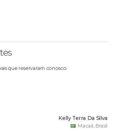
numento
. Você terá que embarcar nos ferries
If por conta própria. Leve em conta que, se o
 não será possível acessar o castelo.
tes
reais que reservaram conosco.
Kelly Terra Da Silva
Macaé, Brasil