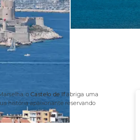
Marselha, o
Castelo de If
abriga uma
sua história apaixonante reservando
If?