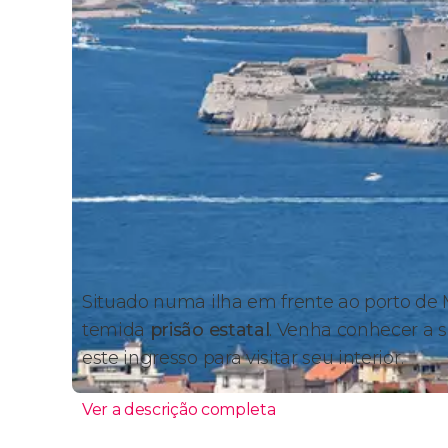
Situado numa ilha em frente ao porto de 
temida
prisão estatal
. Venha conhecer a 
este ingresso para visitar seu interior.
Ver a descrição completa
Por que visitar o castelo de 