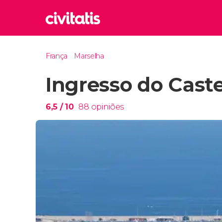
Rom
França
Marselha
Itália
Ingresso do Caste
Lond
Reino 
Edim
6,5
/ 10
88
opiniões
Reino 
Marr
Marroc
Istam
Turquia