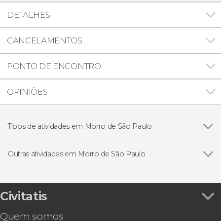
DETALHES
CANCELAMENTOS
PONTO DE ENCONTRO
OPINIÕES
Tipos de atividades em Morro de São Paulo
Ver todos
Excursões de um dia
Passeios de barco
Outras atividades em Morro de São Paulo
Ver todos
Transfer a Salvador da Bahia
Batismo de mergulho em Morro de São Paulo
Tour de 4x4 por Guarapuá
Civitatis
Tour de quadriciclo pelas praias de Garapuá
Quem somos