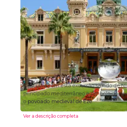
Descubra com esta excursão saindo de Ni
principado mediterrâneo e símbolo do luxo
o
povoado medieval de Èze
.
Ver a descrição completa
Itinerário