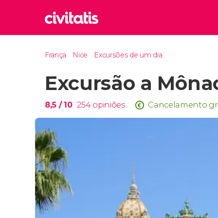
Rom
França
Nice
Excursões de um dia
Itália
Excursão a Mônac
Lond
Reino 
Edim
8,5
/ 10
254
opiniões
Cancelamento gr
Reino 
Marr
Marroc
Istam
Turquia