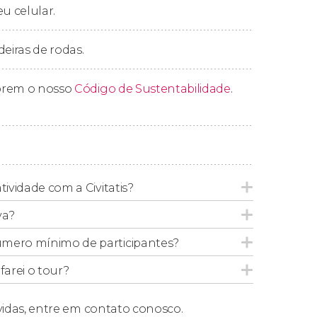
eu celular.
deiras de rodas.
prem o nosso
Código de Sustentabilidade
.
tividade com a Civitatis?
va?
úmero mínimo de participantes?
arei o tour?
vidas,
entre em contato conosco.