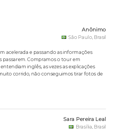
Anônimo
São Paulo, Brasil
bem acelerada e passando as informações
os passarem. Compramos o tour em
entendiam inglês, as vezes as explicações
ito corrido, não conseguimos tirar fotos de
Sara Pereira Leal
Brasília, Brasil