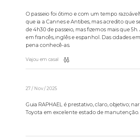
O passeio foi ótimo e com um tempo razoável!
que ia a Cannes e Antibes, mas acredito que se
de 4h30 de passeio, mas fizemos mais que 5h. 
em francês, inglês e espanhol. Das cidades em 
pena conhecê-as.
Viajou em casal
27 / Nov / 2025
Guia RAPHAEL é prestativo, claro, objetivo; na
Toyota em excelente estado de manutenção.