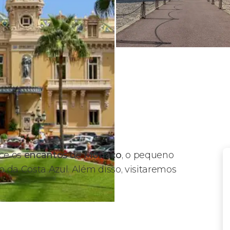
ce os
encantos de Mônaco
, o pequeno
 da Costa Azul. Além disso, visitaremos