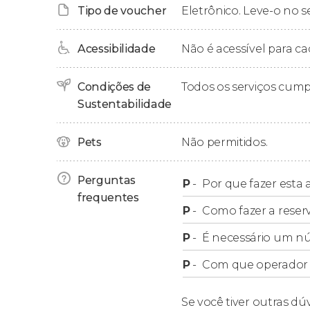
Tipo de voucher
Eletrônico. Leve-o no s
retirada.
Acessibilidade
Não é acessível para ca
Condições de
Todos os serviços cum
Sustentabilidade
Pets
Não permitidos.
Perguntas
P
-
Por que fazer esta a
frequentes
P
-
Como fazer a reser
P
-
É necessário um n
P
-
Com que operador f
Se você tiver outras dú