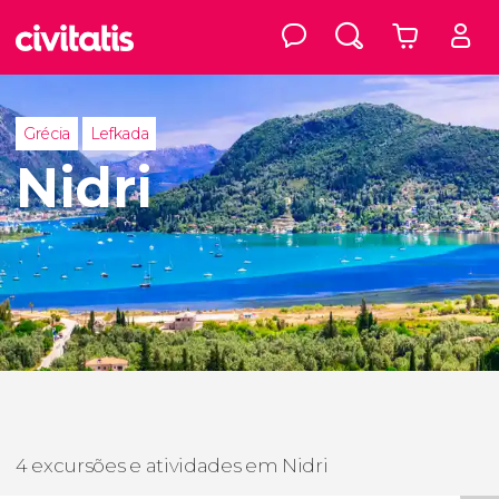
Grécia
Lefkada
Nidri
4 excursões e atividades em Nidri