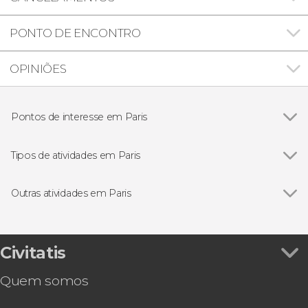
PONTO DE ENCONTRO
OPINIÕES
Pontos de interesse em Paris
Ver todos
Torre Eiffel
Museu do Louvre
Tipos de atividades em Paris
Catedral de Notre Dame
Ver todos
Gastronomia e enoturismo em Paris
Conciergerie
Excursões de um dia saindo de Paris
Outras atividades em Paris
Sainte-Chapelle
Excursões de vários dias saindo de Paris
Ver todos
Ingresso da Disneyland® Paris
Jardins das Tulherias
Passeios de barco por Paris
Ingresso da Sainte-Chapelle e Conciergerie
Les Invalides
Visitas guiadas por Paris
Ingresso da Ópera Garnier
Civitatis
Museu d'Orsay
Concertos em Paris
Free tour por Paris
Moulin Rouge
Free tours por Paris
Quem somos
Ingresso do Arco do Triunfo
Musicais
Ingresso do Panteão de Paris