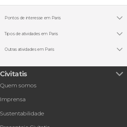
Pontos de interesse em Paris
Ver todos
Torre Eiffel
Museu do Louvre
Tipos de atividades em Paris
Catedral de Notre Dame
Ver todos
Gastronomia e enoturismo em Paris
Conciergerie
Excursões de um dia saindo de Paris
Outras atividades em Paris
Sainte-Chapelle
Excursões de vários dias saindo de Paris
Ver todos
Ingresso da Disneyland® Paris
Jardins das Tulherias
Passeios de barco por Paris
Ingresso da Sainte-Chapelle e Conciergerie
Les Invalides
Visitas guiadas por Paris
Ingresso da Ópera Garnier
Civitatis
Museu d'Orsay
Concertos em Paris
Free tour por Paris
Moulin Rouge
Free tours por Paris
Quem somos
Ingresso do Arco do Triunfo
Musicais
Ingresso do Panteão de Paris
Ônibus turístico em Paris
Imprensa
Tour pelo Stade de France
Tour de bicicleta
Ingresso do Museu Rodin
Sessão de fotos privada no exterior da Torre
Sustentabilidade
Eiffel
Ingresso do Museu de Montmartre