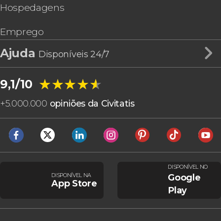
Hospedagens
Emprego
Ajuda
Disponíveis 24/7
★★★★★
★★★★★
9,1/10
+
5.000.000
opiniões da Civitatis
DISPONÍVEL NO
DISPONÍVEL NA
Google
App Store
Play