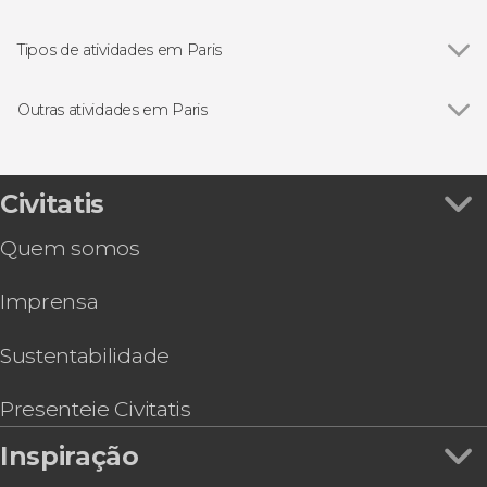
Ver todos
Torre Eiffel
Museu do Louvre
Tipos de atividades em Paris
Catedral de Notre Dame
Ver todos
Gastronomia e enoturismo em Paris
Conciergerie
Excursões de um dia saindo de Paris
Outras atividades em Paris
Sainte-Chapelle
Excursões de vários dias saindo de Paris
Ver todos
Ingresso da Disneyland® Paris
Jardins das Tulherias
Passeios de barco por Paris
Ingresso da Sainte-Chapelle e Conciergerie
Les Invalides
Visitas guiadas por Paris
Ingresso da Ópera Garnier
Civitatis
Museu d'Orsay
Concertos em Paris
Free tour por Paris
Moulin Rouge
Free tours por Paris
Quem somos
Ingresso do Arco do Triunfo
Musicais
Ingresso do Panteão de Paris
Ônibus turístico em Paris
Imprensa
Tour pelo Stade de France
Tour de bicicleta
Ingresso do Museu Rodin
Sessão de fotos privada no exterior da Torre
Sustentabilidade
Eiffel
Ingresso do Museu de Montmartre
Presenteie Civitatis
Inspiração