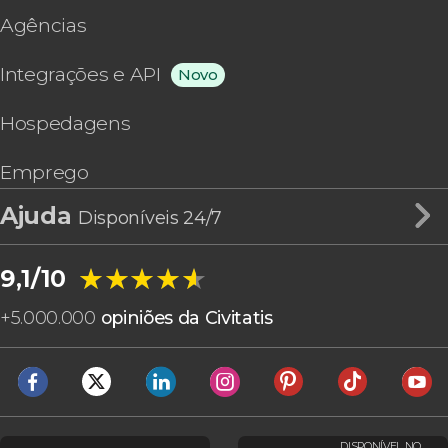
Agências
Integrações e API
Novo
Hospedagens
Emprego
Ajuda
Disponíveis 24/7
★★★★★
★★★★★
9,1/10
+
5.000.000
opiniões da Civitatis
DISPONÍVEL NO