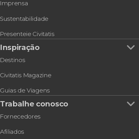
Ônibus turístico em Paris
Imprensa
Tour pelo Stade de France
Tour de bicicleta
Ingresso do Museu Rodin
Sessão de fotos privada no exterior da Torre
Sustentabilidade
Eiffel
Ingresso do Museu de Montmartre
Presenteie Civitatis
Inspiração
Destinos
Civitatis Magazine
Guias de Viagens
Trabalhe conosco
Fornecedores
Afiliados