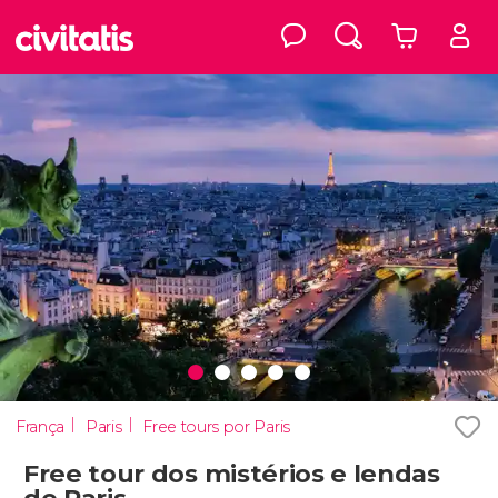
França
Paris
Free tours por Paris
Free tour dos mistérios e lendas
de Paris