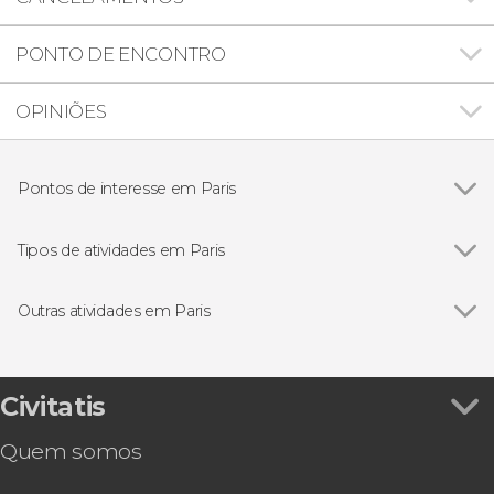
PONTO DE ENCONTRO
OPINIÕES
Pontos de interesse em Paris
Ver todos
Torre Eiffel
Museu do Louvre
Tipos de atividades em Paris
Catedral de Notre Dame
Ver todos
Gastronomia e enoturismo em Paris
Conciergerie
Excursões de um dia saindo de Paris
Outras atividades em Paris
Sainte-Chapelle
Excursões de vários dias saindo de Paris
Ver todos
Ingresso da Disneyland® Paris
Jardins das Tulherias
Passeios de barco por Paris
Ingresso da Ópera Garnier
Les Invalides
Visitas guiadas por Paris
Ingresso da Sainte-Chapelle e Conciergerie
Civitatis
Museu d'Orsay
Concertos em Paris
Free tour por Paris
Moulin Rouge
Free tours por Paris
Quem somos
Ingresso do Arco do Triunfo
Musicais
Ingresso do Panteão de Paris