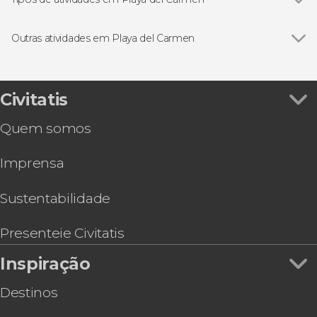
Ver todos
Excursões de um dia
Ingressos
Outras atividades em Playa del Carmen
Passeios de barco
Ver todos
Ferry a Cozumel
Visitas guiadas e free tours
Oferta: Chichén Itzá + Tulum em 2 dias
Mergulho
Espetáculo de luz e som em Chichén Itzá +
Civitatis
Quadriciclos
Valladolid e cenote Hubiku
Quem somos
Nadar com tartarugas na baía de Akumal
Ingresso do Museu de Frida Kahlo de Playa del
Imprensa
Carmen
Tour de tacos por Playa del Carmen
Oferta: Excursão a dois parques da Riviera Maya
Sustentabilidade
Nadar com tubarões-baleia
Snorkel em Puerto Morelos
Presenteie Civitatis
Señor Frog's Playa del Carmen
Inspiração
Destinos