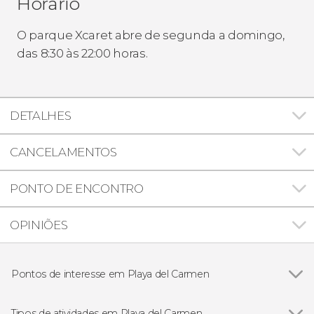
Horário
O parque Xcaret abre de segunda a domingo,
das 8:30 às 22:00 horas.
DETALHES
CANCELAMENTOS
PONTO DE ENCONTRO
OPINIÕES
Pontos de interesse em Playa del Carmen
Ver todos
Parque Xcaret
RÍO SECRETO
Tipos de atividades em Playa del Carmen