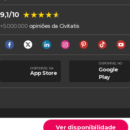
★★★★★
★★★★★
9,1/10
+
5.000.000
opiniões da Civitatis
DISPONÍVEL NO
DISPONÍVEL NA
Google
App Store
Play
Ver disponibilidade
Cookies
Condições gerais
Aviso legal
Política de privacidade