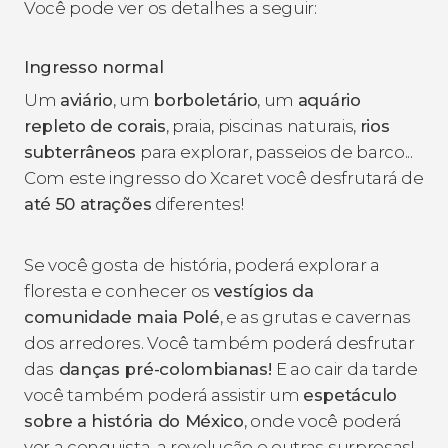
Você pode ver os detalhes a seguir:
Ingresso normal
Um
aviário
, um
borboletário
, um
aquário
repleto de corais
, praia, piscinas naturais,
rios
subterrâneos
para explorar, passeios de barco...
Com este ingresso do Xcaret você desfrutará de
até 50 atrações
diferentes!
Se você gosta de história, poderá explorar a
floresta e conhecer os
vestígios da
comunidade maia Polé
, e as grutas e cavernas
dos arredores. Você também poderá desfrutar
das
danças pré-colombianas!
E ao cair da tarde
você também poderá assistir um
espetáculo
sobre a história do México
, onde você poderá
ver a conquista, a revolução e outras surpresas!