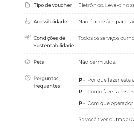
Tipo de voucher
Eletrônico. Leve-o no s
Esta atividade
inclui a retirada apenas nos hot
Seguro
. Não estando disponível nos hotéis de 
Acessibilidade
Não é acessível para ca
Cabrália, Espelho, Caraíva, etc.
Condições de
Todos os serviços cum
Caso você esteja hospedado em qualquer um de
Sustentabilidade
entraremos em contato para
agendar um pon
Porto Seguro.
Pets
Não permitidos.
Perguntas
P
-
Por que fazer esta a
frequentes
P
-
Como fazer a reser
P
-
Com que operador f
Se você tiver outras dú