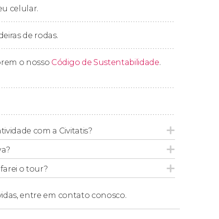
eu celular.
éis localizados na região central de Porto
Arraial D'Ajuda, Trancoso, Santa Cruz
deiras de rodas.
prem o nosso
Código de Sustentabilidade
.
sses locais, após efetuar sua reserva,
to de encontro
em um local central de
tividade com a Civitatis?
va?
arei o tour?
vidas,
entre em contato conosco.