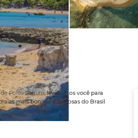
 de Porto Seguro,
levaremos você para
raias mais bonitas e famosas do Brasil
.