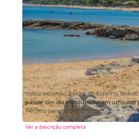
Nesta excursão à praia do Espelho, saindo
passar um dia inesquecível em uma das p
Perfeito para se desconectar!
Ver a descrição completa
Itinerário