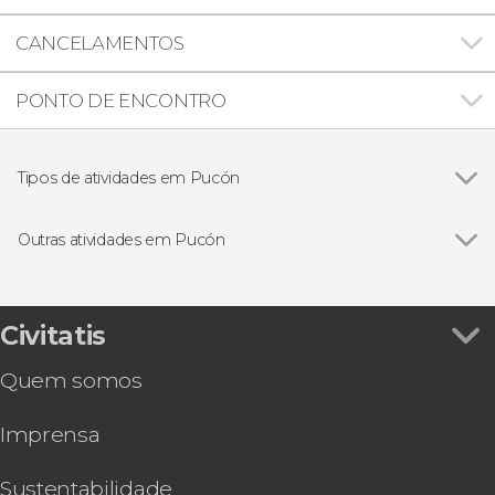
CANCELAMENTOS
PONTO DE ENCONTRO
Tipos de atividades em Pucón
Ver todos
Excursões de um dia
Trilha / Trekking
Outras atividades em Pucón
Ver todos
Tirolesa no Parque Nacional Villarrica
Tour panorâmico por Pucón
Rafting no rio Trancura
Civitatis
Paddle surf no lago Caburgua
Quem somos
Imprensa
Sustentabilidade