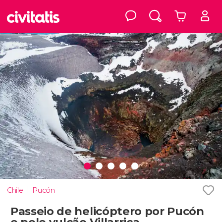
Chile
Pucón
Passeio de helicóptero por Pucón
e pelo vulcão Villarrica