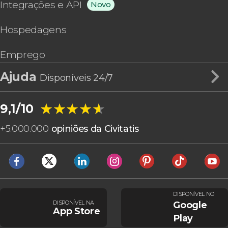
Integrações e API
Novo
Hospedagens
Emprego
Ajuda
Disponíveis 24/7
★★★★★
★★★★★
9,1/10
+
5.000.000
opiniões da Civitatis
DISPONÍVEL NO
DISPONÍVEL NA
Google
App Store
Play