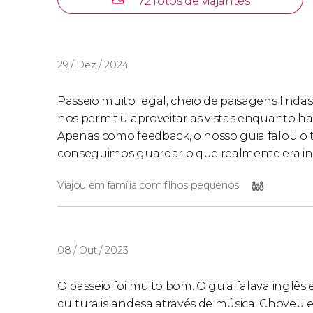
72 fotos de viajantes
29 / Dez / 2024
Passeio muito legal, cheio de paisagens linda
nos permitiu aproveitar as vistas enquanto havi
Apenas como feedback, o nosso guia falou o 
conseguimos guardar o que realmente era in
Viajou em família com filhos pequenos
08 / Out / 2023
O passeio foi muito bom. O guia falava inglês
cultura islandesa através de música. Choveu