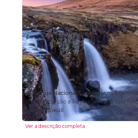
O
Parque Nacional Snaefellsnes
é famoso
Nesta excursão a Reykjavík, você verá fa
Snæfellsjökull
.
Ver a descrição completa
Itinerário