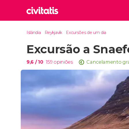
Rom
Islândia
Reykjavík
Excursões de um dia
Itália
Excursão a Snaef
Lond
Reino 
Edim
9,6
/ 10
159
opiniões
Cancelamento gra
Reino 
Marr
Marroc
Istam
Turquia