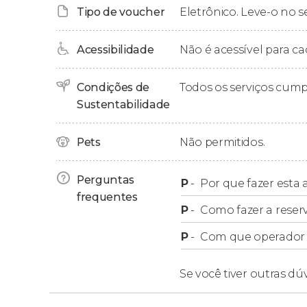
ocorreu nesse lugar em 1948?
Tipo de voucher
Eletrônico. Leve-o no s
O passeio seguirá para
Kirkjufell
, uma das mont
se da "
Ponta da Flecha
" de
Game of Thrones
!
Acessibilidade
Não é acessível para ca
Por fim, iniciaremos o retorno ao ponto de 
Condições de
Todos os serviços cum
horas após o início da atividade.
Sustentabilidade
Ordem do itinerário
Pets
Não permitidos.
Lembre-se de que, por motivos de organização,
Perguntas
P
-
Por que fazer esta a
especialmente
entre 15 de novembro e 31 de j
frequentes
P
-
Como fazer a reser
Kirkjufell. Em seguida, chegaremos ao glacia
na famosa praia de areia negra de Djúpalónssa
P
-
Com que operador f
negra de Buðir. Seguiremos até a praia de Ytr
onde faremos a refeição tradicional.
Se você tiver outras dú