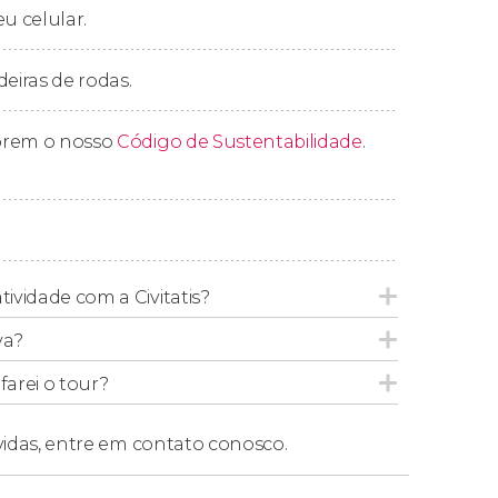
eu celular.
anhas mais fotografadas da Islândia. Trata-
deiras de rodas.
partida, onde chegaremos aproximadamente 11
prem o nosso
Código de Sustentabilidade
.
 a ordem do itinerário pode variar,
tividade com a Civitatis?
aneiro
. Após a retirada, seguiremos rumo a
va?
r Snæfellsjökull. Continuaremos a excursão
ndur, na costa de Arnarstapi e na igreja
arei o tour?
i Tunga e, finalmente, chegaremos à fazenda,
vidas,
entre em contato conosco.