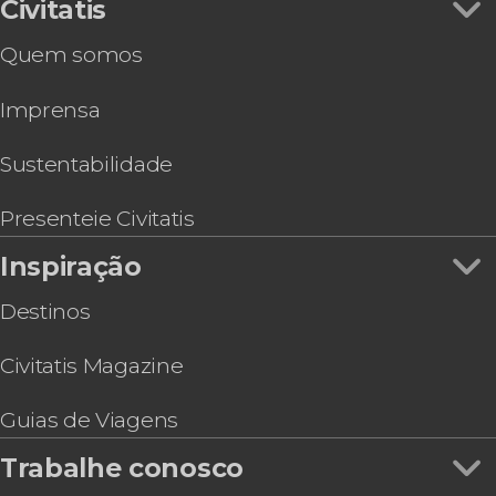
Tour de bicicleta por Riga
Civitatis
Basic Riga Pass
Quem somos
Passeio de barco por Riga
Ingreso da roda-gigante Riga Rise
Imprensa
Sustentabilidade
Presenteie Civitatis
Inspiração
Destinos
Civitatis Magazine
Guias de Viagens
Trabalhe conosco