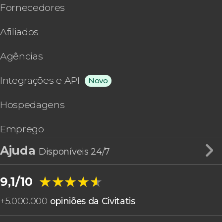
Fornecedores
Afiliados
Agências
Integrações e API
Novo
Hospedagens
Emprego
Ajuda
Disponíveis 24/7
★★★★★
★★★★★
9,1/10
+
5.000.000
opiniões da Civitatis