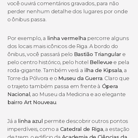
você ouvirá comentários gravados, para não
perder nenhum detalhe dos lugares por onde
o ônibus passa.
Por exemplo, a
linha vermelha
percorre alguns
dos locais mais icônicos de Riga. A bordo do
ônibus, você passará pelo
Bastião Triangular
e
pelo centro histórico, pelo hotel
Bellevue
e pela
roda-gigante. Também verá a
ilha de Kipsala
, a
Torre da Pólvora e o
Museu da Guerra
. Claro que
o trajeto também passa em frente à
Ópera
Nacional
, ao Museu da Medicina e ao elegante
bairro Art Nouveau
.
Já a
linha azul
permite descobrir outros pontos
imperdíveis, como a
Catedral de Riga
, a estação
de trem, o edifício da
Academia de Ciências da