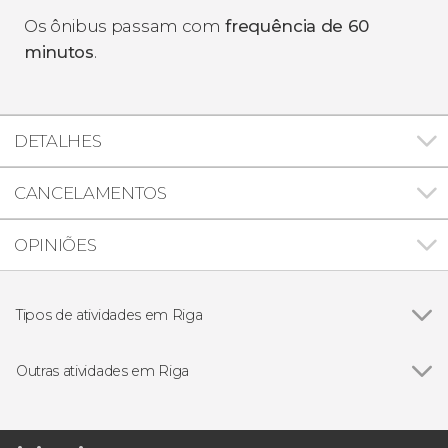
Os ônibus passam com
frequência de 60
minutos
.
DETALHES
CANCELAMENTOS
OPINIÕES
Tipos de atividades em Riga
Ver todos
Excursões de um dia
Visitas guiadas e free tours
Outras atividades em Riga
Free Tour
Ver todos
Tour gastronômico por Riga
Passeio de barco pelo rio Duína ao entardecer