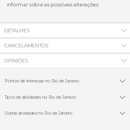
informar sobre as possíveis alterações.
DETALHES
CANCELAMENTOS
OPINIÕES
Pontos de interesse no Rio de Janeiro
Ver todos
Cristo Redentor
Parque Nacional da Tijuca
Tipos de atividades no Rio de Janeiro
Pão de Açúcar
Ver todos
Excursões de um dia
Copacabana
Gastronomia e enoturismo
Outras atividades no Rio de Janeiro
Passeios aéreos
Ver todos
Ingresso do Roxy Dinner Show
Passeios de barco
Pub Crawl. Tour de festa pelo Rio de Janeiro!