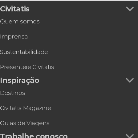
Visitas guiadas e free tours
Mergulho em Arraial do Cabo
Civitatis
Folclore tradicional
Ônibus turístico do Rio de Janeiro
Free tours pelo Rio de Janeiro
Quem somos
Tour pelo Museu do Amanhã + Boulevard
Transfers entre cidades
Olímpico
Trilha / Trekking
Imprensa
Asa-delta no Rio de Janeiro
Voo de parapente pelo Rio de Janeiro
Tour pelo AquaRio, Boulevard Olímpico e
Sustentabilidade
Museu do Amanhã
Tour pelo Teatro Municipal, Biblioteca Nacional e
Presenteie Civitatis
Real Gabinete
Inspiração
Stand up paddle no Rio de Janeiro ao
amanhecer
Destinos
Civitatis Magazine
Guias de Viagens
Trabalhe conosco