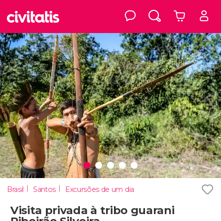
Brasil
Santos
Excursões de um dia
Visita privada à tribo guarani
Ribeirão Silveira