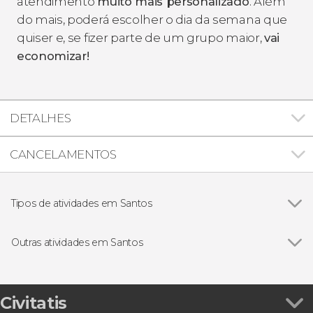
atendimento
muito mais personalizado
. Além
do mais, poderá escolher o dia da semana que
quiser e, se fizer parte de um grupo maior,
vai
economizar!
DETALHES
CANCELAMENTOS
Tipos de atividades em Santos
Ver todos
Excursões de um dia
Visitas guiadas e free tours
Outras atividades em Santos
Tour de bicicleta por Santos
Civitatis