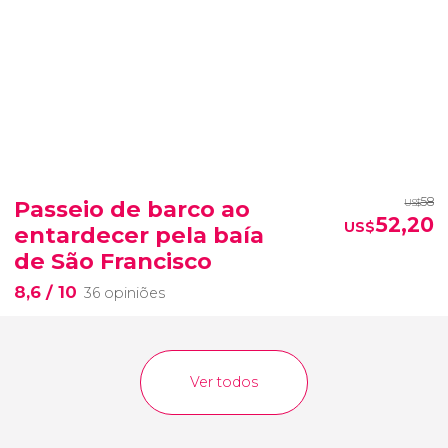
58
Passeio de barco ao
US$
52,20
US$
entardecer pela baía
de São Francisco
8,6
/ 10
36 opiniões
Ver todos