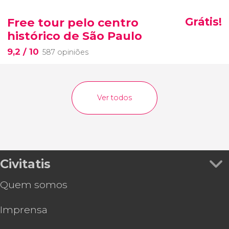
Free tour pelo centro
Grátis!
histórico de São Paulo
9,2
/ 10
587 opiniões
Ver todos
Civitatis
Quem somos
Imprensa