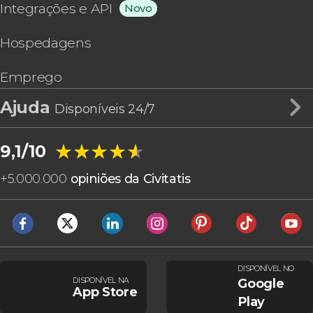
Integrações e API
Novo
Hospedagens
Emprego
Ajuda
Disponíveis 24/7
★★★★★
★★★★★
9,1/10
+
5.000.000
opiniões da Civitatis
DISPONÍVEL NO
DISPONÍVEL NA
Google
App Store
Play