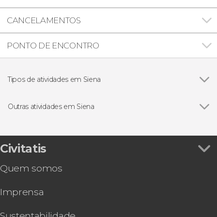
CANCELAMENTOS
PONTO DE ENCONTRO
Tipos de atividades em Siena
Ver todos
Excursões de um dia
Visitas guiadas e free tours
Outras atividades em Siena
Ver todos
Ingresso da Catedral de Siena: Batistério, Cripta,
Biblioteca e Museu
Free tour por Siena
Civitatis
Tour do vinho pelo Chianti
Quem somos
Visita guiada por Siena + Catedral
Tour do vinho por Montalcino
Imprensa
Sustentabilidade