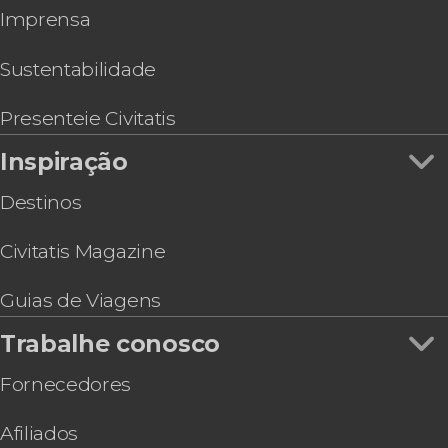
Imprensa
Tour de bicicleta por Singapura
Free tour por Chinatown
Excursão ao zoológico de Singapura
Sustentabilidade
Aula de cozinha em Singapura
Tour de patinete por Singapura ao entardecer
Presenteie Civitatis
Inspiração
Destinos
Civitatis Magazine
Guias de Viagens
Trabalhe conosco
Fornecedores
Afiliados