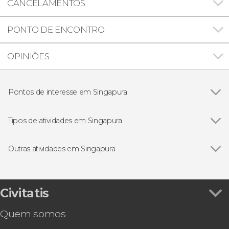
CANCELAMENTOS
PONTO DE ENCONTRO
OPINIÕES
Pontos de interesse em Singapura
Marina Bay Sands
Tipos de atividades em Singapura
Ver todos
Ingressos em Singapura
Visitas guiadas e free tours por Singapura
Outras atividades em Singapura
Cartões turísticos de Singapura
Ver todos
Ingresso do mirante da Marina Bay Sands
Ônibus turístico
Free tour por Singapura
Ingresso do Museu de Arte e Ciência de
Civitatis
Singapura
Quem somos
Tour privado por Singapura para cruzeiros
Pub Crawl. Tour de festa por Singapura!