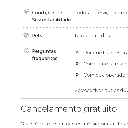
Qing
.
Condições de
Todos os serviços cum
Após
almoçar em uma das casas de massas ma
Sustentabilidade
dos
ofícios tradicionais de Chinatown
, visita
loja de unguentos
. Você também poderá ver 
que mostram cenas da vida cotidiana de anti
Pets
Não permitidos.
Finalizaremos a visita guiada por Chinatown a
Perguntas
P
-
Por que fazer esta a
percurso.
frequentes
P
-
Como fazer a reser
P
-
Com que operador f
Se você tiver outras dú
Cancelamento gratuito
Grátis! Cancele sem gastos até 24 horas antes 