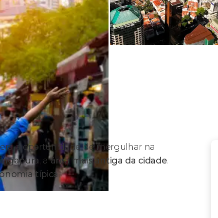
 terá a oportunidade de mergulhar na
Singapura
, a
área mais antiga da cidade
.
onomia típica
.