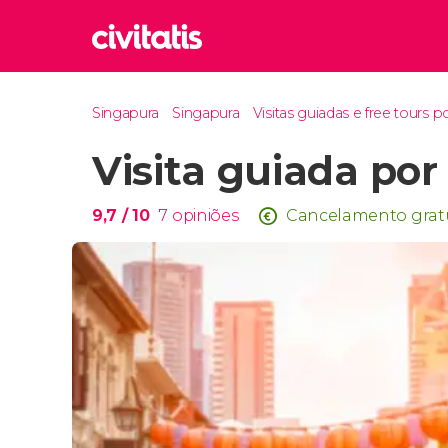
Rom
Singapura
Singapura
Visitas guiadas e free tours 
Itália
Visita guiada po
Lond
Reino 
Edim
9,7
/ 10
7
opiniões
Cancelamento grat
Reino 
Marr
Marroc
Istam
Turquia