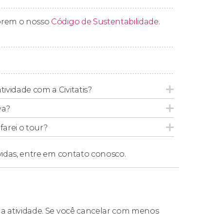
prem o nosso
Código de Sustentabilidade
.
is antigas de Singapura
, iremos em busca
ndo uma
casa de chá
, uma
confeitaria
e uma
alguns dos
murais do artista Yip Yew Chong
,
gamente.
pós um total de três horas e meia de
tividade com a Civitatis?
va?
arei o tour?
vidas,
entre em contato conosco.
da atividade. Se você cancelar com menos