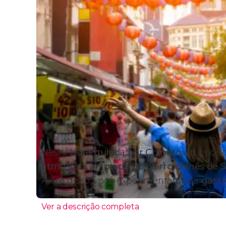
Nesta
visita guiada por Chinatown
, você
atmosfera animada do bairro chinês de 
Além disso, você experimentará sua
gastr
Ver a descrição completa
Itinerário