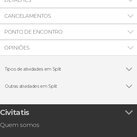
CANCELAMENTOS
PONTO DE ENCONTRO
OPINIÕES
Tipos de atividades em Split
Ver todos
Excursões de um dia
Passeios de barco
Outras atividades em Split
Visitas guiadas e free tours
Ver todos
Free tour por Split
Tour panorâmico por Split
Experiência de realidade virtual no Palácio de
Civitatis
Diocleciano
Quem somos
Snorkel no Museu Subaquático da Lagoa Azul
Paddle surf ao anoitecer em Split