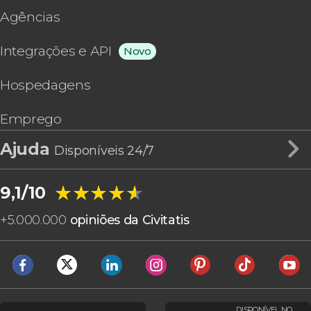
Agências
Integrações e API
Novo
Hospedagens
Emprego
Ajuda
Disponíveis 24/7
★★★★★
★★★★★
9,1/10
+
5.000.000
opiniões da Civitatis
DISPONÍVEL NO