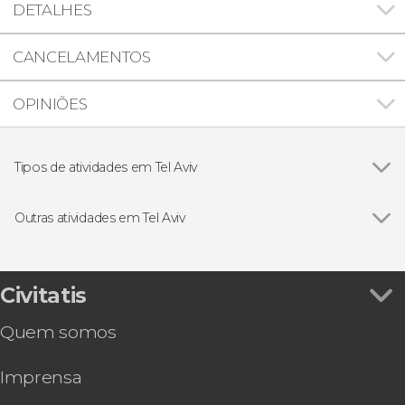
DETALHES
CANCELAMENTOS
OPINIÕES
Tipos de atividades em Tel Aviv
Ver todos
Excursões de um dia
Excursões de vários dias
Outras atividades em Tel Aviv
Visitas guiadas e free tours
Ver todos
Tour gastronômico por Tel Aviv
Pub crawl. Tour de festa por Tel Aviv!
Excursão de 1 ou 2 dias a Petra
Civitatis
Excursão de 2 dias a Petra e Wadi Rum
Quem somos
Excursão de 2 dias a Petra e Wadi Rum de avião
Imprensa