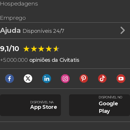
Hospedagens
Emprego
Ajuda
Disponíveis 24/7
★★★★★
★★★★★
9,1/10
+
5.000.000
opiniões da Civitatis
DISPONÍVEL NO
DISPONÍVEL NA
Google
App Store
Play