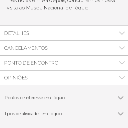
Três horas e meia depois, concluiremos nossa
visita ao Museu Nacional de Tóquio.
DETALHES
CANCELAMENTOS
PONTO DE ENCONTRO
OPINIÕES
Pontos de interesse em Tóquio
Ver todos
Shibuya
Senso-ji
Tipos de atividades em Tóquio
Akihabara
Ver todos
Excursões de um dia
Parque Ueno