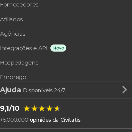
Fornecedores
Afiliados
Agências
Integrações e API
Novo
Hospedagens
Emprego
Ajuda
Disponíveis 24/7
★★★★★
★★★★★
9,1/10
+
5.000.000
opiniões da Civitatis