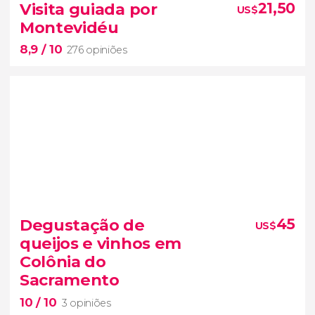
Visita guiada por
21,50
US$
Montevidéu
apresentações de candombe, tango, milonga e
8,9
/ 10
folclore.
276 opiniões
8,9


276 opiniões
Degustação de
45
US$
visita guiada por Montevidéu
queijos e vinhos em
Cidade Velha
da capital do Uruguai
Colônia do
Sacramento
10
/ 10
3 opiniões