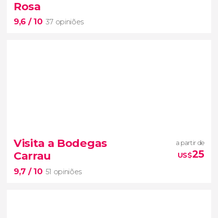
Rosa
vinícola Varela Zarranz
9,6
/ 10
37 opiniões
9,6


37 opiniões
Visita a Bodegas
a partir de
vinhos do Uruguai
25
Carrau
US$
visita à vinícola Santa Rosa
9,7
/ 10
51 opiniões