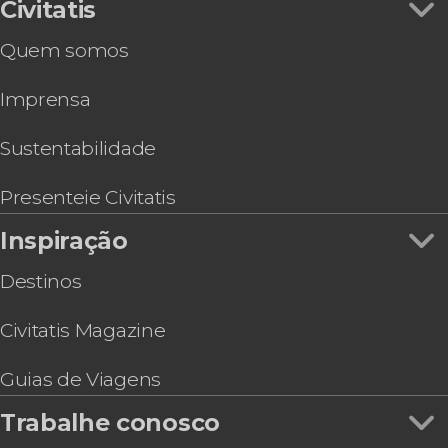
Civitatis
8,3


Quem somos
205 opiniões
excursão a Colônia del Sacramento, saindo de
Imprensa
Montevidéu
ônibus da empresa
Buquebus
um dos destinos mais charmosos do
Sustentabilidade
Uruguai.
Presenteie Civitatis
Inspiração
Destinos
Civitatis Magazine
Guias de Viagens
Trabalhe conosco