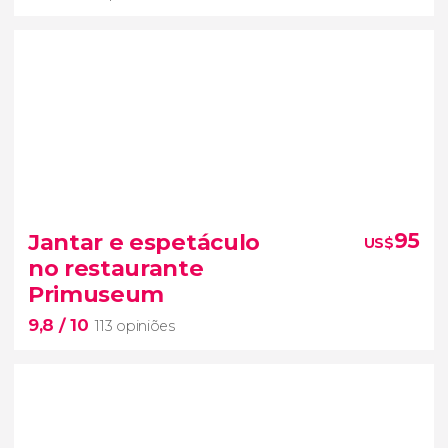
10


3 opiniões
visita à Bodega Spinoglio
Jantar e espetáculo
95
US$
no restaurante
degustação de
4 requintados vinhos uruguaios com
Primuseum
harmonização.
9,8
/ 10
113 opiniões