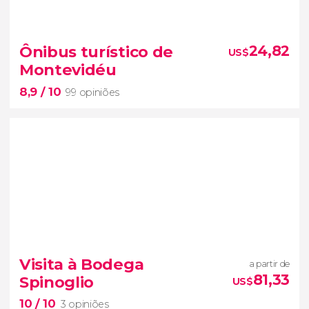
8,8


725 opiniões
excursão a Punta del Este
Ônibus turístico de
24,82
US$
Costa de Ouro uruguaia
Montevidéu
relaxar em Playa Mansa.
8,9
/ 10
99 opiniões
8,9


99 opiniões
ônibus turístico de Montevidéu
locais emblemáticos da capital
Visita à Bodega
a partir de
uruguaia
81,33
Spinoglio
US$
10
/ 10
3 opiniões