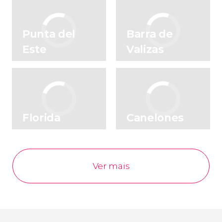
espera por você
Punta del
Barra de
Este
Valizas
Florida
Canelones
Ver mais