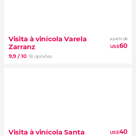
9,8


113 opiniões
Visita à vinícola Varela
a partir de
60
Zarranz
US$
jantar e espetáculo no restaurante
9,9
/ 10
Primuseum
18 opiniões
9,9


18 opiniões
Visita à vinícola Santa
40
US$