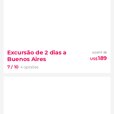
Excursão de 2 dias a
a partir de
189
Buenos Aires
US$
7
/ 10
4 opiniões
7

