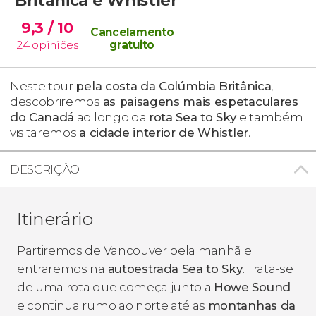
9,3
/ 10
Cancelamento
24
opiniões
gratuito
Neste tour
pela costa da Colúmbia Britânica
,
descobriremos
as paisagens mais espetaculares
do Canadá
ao longo da
rota Sea to Sky
e também
visitaremos
a cidade interior de Whistler
.
DESCRIÇÃO
Itinerário
Partiremos de Vancouver pela manhã e
entraremos na
autoestrada Sea to Sky
. Trata-se
de uma rota que começa junto a
Howe Sound
e continua rumo ao norte até as
montanhas da