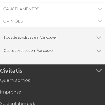
CANCELAMENTOS
OPINIÕES
Tipos de atividades em Vancouver
Ver todos
Excursões de um dia
Visitas guiadas e free tours
Outras atividades em Vancouver
Ver todos
Avistamento de orcas em Vancouver
Free tour por Vancouver
Ingresso do Capilano Suspension Bridge Park
Civitatis
Ônibus turístico de Vancouver
Quem somos
Chip eSIM com Internet para o Canadá
Rafting no rio Elaho
Imprensa
Tour gastronômico por Vancouver
Tour de bicicleta por Vancouver
Passeio de barco em Vancouver
Sustentabilidade