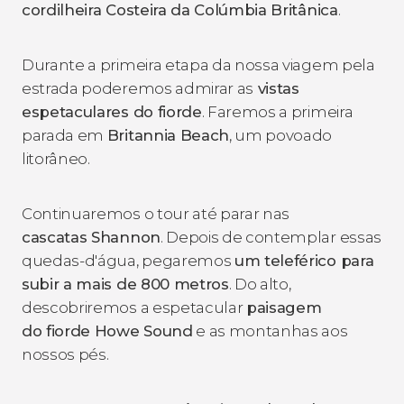
cordilheira Costeira da Colúmbia Britânica
.
Durante a primeira etapa da nossa viagem pela
estrada poderemos admirar as
vistas
espetaculares do fiorde
. Faremos a primeira
parada em
Britannia Beach
, um povoado
litorâneo.
Continuaremos o tour até parar nas
cascatas
Shannon
. Depois de contemplar essas
quedas-d'água, pegaremos
um teleférico para
subir a mais de 800 metros
. Do alto,
descobriremos a espetacular
paisagem
do fiorde Howe Sound
e as montanhas aos
nossos pés.