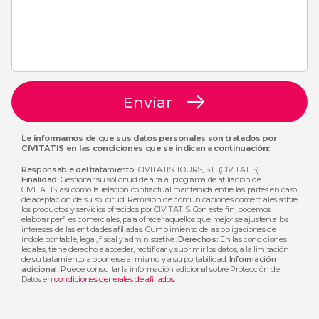
Enviar
Le informamos de que sus datos personales son tratados por
CIVITATIS en las condiciones que se indican a continuación:
Responsable del tratamiento:
CIVITATIS TOURS, S.L. (CIVITATIS).
Finalidad:
Gestionar su solicitud de alta al programa de afiliación de
CIVITATIS, así como la relación contractual mantenida entre las partes en caso
de aceptación de su solicitud. Remisión de comunicaciones comerciales sobre
los productos y servicios ofrecidos por CIVITATIS. Con este fin, podemos
elaborar perfiles comerciales, para ofrecer aquellos que mejor se ajusten a los
intereses de las entidades afiliadas. Cumplimiento de las obligaciones de
índole contable, legal, fiscal y administrativa.
Derechos:
En las condiciones
legales, tiene derecho a acceder, rectificar y suprimir los datos, a la limitación
de su tratamiento, a oponerse al mismo y a su portabilidad.
Información
adicional:
Puede consultar la información adicional sobre Protección de
Datos en
condiciones generales de afiliados
.