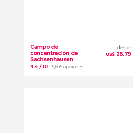
Campo de
desde
concentración de
28.79
US$
Sachsenhausen
9.4
/ 10
15,605 opiniones
9.4


15,605 opiniones