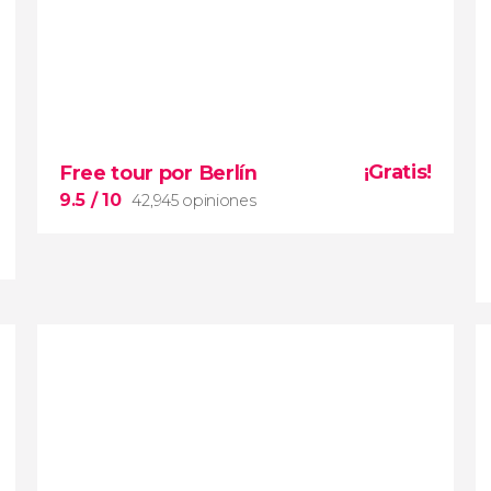
¡Gratis!
Free tour por Berlín
9.5
/ 10
42,945 opiniones
9.5


42,945 opiniones
free tour por Berlín