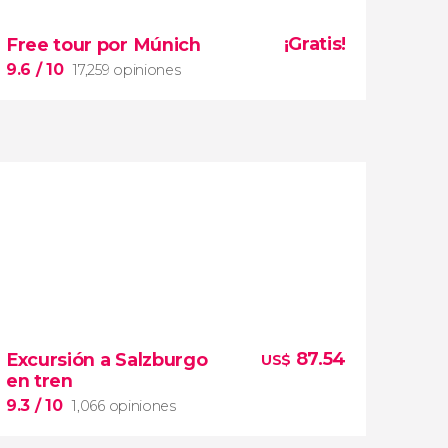
9.4


4,978 opiniones
¡Gratis!
Free tour por Múnich
excursión a Neuschwanstein y el
palacio de Linderhof
9.6
/ 10
17,259 opiniones
Alpes bávaros
Rey Loco
guía en español
9.6


17,259 opiniones
free tour por Múnich
87.54
Excursión a Salzburgo
US$
cultura e historia de la
en tren
capital de Baviera
9.3
/ 10
1,066 opiniones