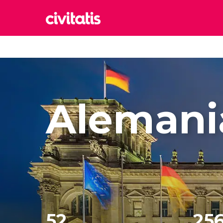
Rom
Italia
Lond
Reino 
Alemani
Edim
Reino 
Marr
Marrue
Esta
Turquía
52
25