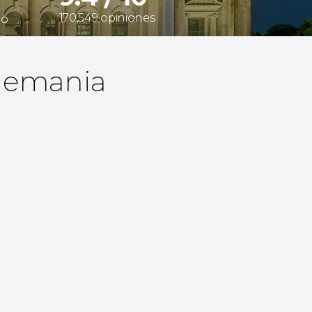
170,549 opiniones
do
Alemania