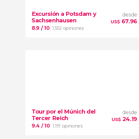
imprescindible
Excursión a Potsdam y
desde
Sachsenhausen
el
tour más
67.96
US$
popular desde Berlín
8.9
/ 10
1,592 opiniones
8.9


1,592 opiniones
Tour por el Múnich del
dos
desde
Tercer Reich
destacados lugares que forman parte de la
24.19
US$
historia de Alemania
9.4
/ 10
1,191 opiniones