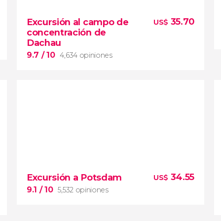
35.70
Excursión al campo de
US$
concentración de
Dachau
9.7
/ 10
4,634 opiniones
9.7


4,634 opiniones
34.55
Excursión a Potsdam
US$
excursión al campo de concentración de
Dachau
9.1
/ 10
5,532 opiniones
cruentos episodios de la
Segunda Guerra Mundial