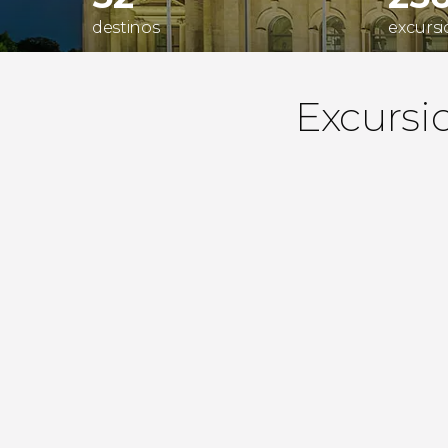
destinos
excursi
Excursi