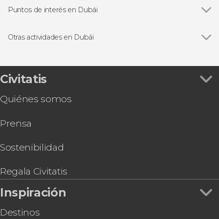
Puntos de interés en Dubái
Ver todas
Burj Khalifa
Burj Al Arab
Otras actividades en Dubái
Palmera Jumeirah
Ver todas
Entrada al Museo del Futuro
Zoco del Oro de Dubái
Tour en quad por el desierto de Dubái
Sky Views Observatory
Entrada a The View at The Palm
Civitatis
Dubái Marina
Paseo en camello por el desierto con cena y
Quiénes somos
espectáculo
Espectáculo La Perle by Dragone
Prensa
Entrada a Arte Museum Dubai
Tour en moto de agua por Dubái
Entrada a House of Hype
Sostenibilidad
Tour en buggy por el desierto de Dubái
Pase de 1 día para el Riva Beach Club
Regala Civitatis
Inspiración
Destinos