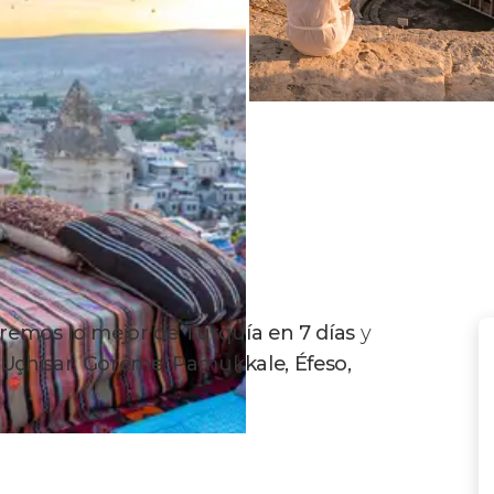
remos lo mejor de Turquía en 7 días
y
, Uçhisar, Goreme, Pamukkale, Éfeso,