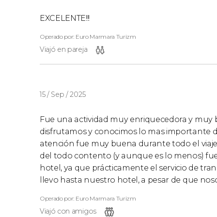
Ankara
: Etap Alt?nel Ankara 5*, Ickale 5* 
Capadocia
: Dinler Urgup 5*, Avrasya Hotel
EXCELENTE!!!
Pamukkale
: Colossae Hotel 5*, Richmond 
Operado por: Euro Marmara Turizm
Esmirna
: Blanca 4*, Palm City 4* o similar
Viajó en pareja
Çanakkale
: Iris 4*, Akol 4* o Idakale 4* o s
El precio indicado es por
persona en habitació
cama supletoria
, deben indicarlo al hacer la r
15 / Sep / 2025
el de la habitación doble. Las personas que
suplemento individual
.
Fue una actividad muy enriquecedora y muy b
No existen habitaciones cuádruples, pero si s
disfrutamos y conocimos lo mas importante de
dobles contiguas o conectadas, en función de l
atención fue muy buena durante todo el viaje, l
reducido de los niños es válido solo cuando 
del todo contento (y aunque es lo menos) fue 
adultos.
hotel, ya que prácticamente el servicio de tra
llevo hasta nuestro hotel, a pesar de que noso
Puntos de encuentro
Operado por: Euro Marmara Turizm
Viajó con amigos