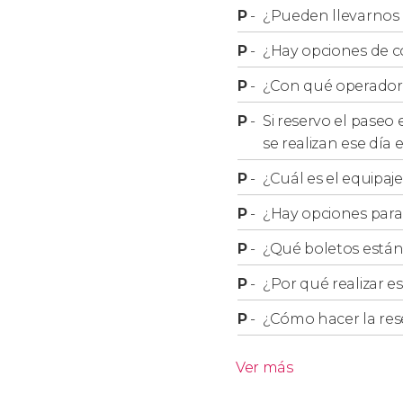
pasaremos la noche.
P
-
¿Pueden llevarnos a
Día 4: Pamukkale
P
-
¿Hay opciones de c
Después de desayunar, dejaremos atrás la Ca
P
-
¿Con qué operador r
con destino
Pamukkale
. En el camino harem
P
-
Si reservo el paseo
Sultanhan
, de la época de Seljucidas.
se realizan ese día
Una vez en Pamukkale, tendrán tiempo libre pa
P
-
¿Cuál es el equipaj
única en el mundo, formada por
piscinas ter
P
-
¿Hay opciones para
petrificadas
.
P
-
¿Qué boletos están
Después de un día de emociones, nos dirigi
la noche.
P
-
¿Por qué realizar es
Día 5: Éfeso y Esmirna
P
-
¿Cómo hacer la res
Una vez hayamos desayunado, dejaremos atrá
Ver más
dedicada a Artemisa.