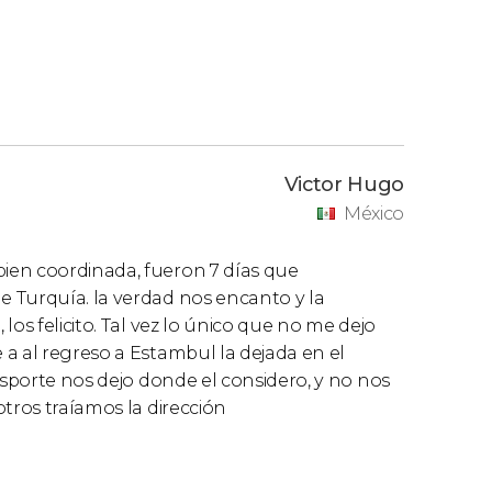
o similar.
 5* o similar.
Hotel 5* o similar.
.
imilar.
n doble
. Si necesitan una
habitación con
Victor Hugo
eserva. En este caso, el precio es el mismo que
México
 duerman solas tendrán que pagar un
ien coordinada, fueron 7 días que
on un grupo podrán solicitar dos habitaciones
 Turquía. la verdad nos encanto y la
a disponibilidad del hotel. El precio
os felicito. Tal vez lo único que no me dejo
se comparte habitación un niño con dos
a al regreso a Estambul la dejada en el
nsporte nos dejo donde el considero, y no nos
tros traíamos la dirección