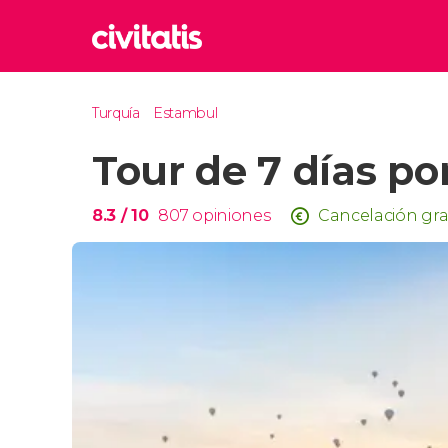
Rom
Turquía
Estambul
Italia
Tour de 7 días po
Lond
Reino 
Edim
8.3
/ 10
807
opiniones
Cancelación gra
Reino 
Marr
Marrue
Esta
Turquía