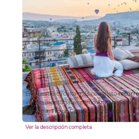
En nuestro circuito más completo
recorre
visitaremos lugares como
Ankara, Saratli
Esmirna, Troya, Çanakkale y Bursa
.
Ver la descripción completa
Itinerario