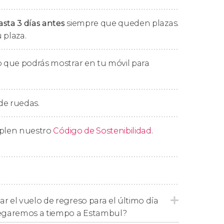
iones, salas comunes... ¡Sorprendente!
asta 3 días antes
siempre que queden plazas.
tarde, donde cenaremos y pasaremos la
 plaza.
 que podrás mostrar en tu móvil para
xplorar la
Capadocia, la región más famosa
 de ruedas.
de hadas
, paisajes lunares y formas de la
endrán la oportunidad de dar el
paseo en
hay una imagen típica de la Capadocia, son los
mplen nuestro
Código de Sostenibilidad
.
lo al amanecer.
oreme
, con iglesias rupestres y pinturas de los
valle de Pa?abag
y el
valle del Derbent
, con
d de talleres artesanos.
ar el vuelo de regreso para el último día
, regresaremos al hotel donde cenaremos y
Llegaremos a tiempo a Estambul?