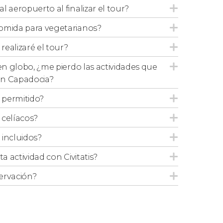
l aeropuerto al finalizar el tour?
omida para vegetarianos?
padocia y conduciremos durante siete horas
ealizaré el tour?
os una parada en el
Caravanserail de
 en globo, ¿me pierdo las actividades que
 en Capadocia?
ra visitar el
Castillo de Algodón
, una visión
e permitido?
males de origen calcáreo y cascadas
 celíacos?
 incluidos?
remos al hotel donde cenaremos y pasaremos
ta actividad con Civitatis?
ervación?
s Pamukkale para dirigirnos a
Éfeso
, ciudad