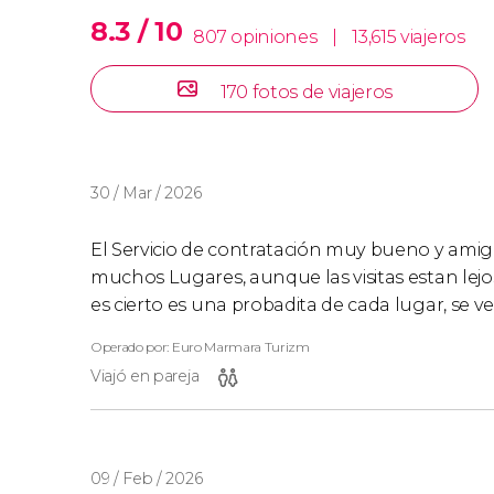
durante el rodaje de la película protagonizad
8.3 / 10
807 opiniones
|
13,615 viajeros
Continuaremos hasta llegar a
Çanakkale
, do
170 fotos de viajeros
Día 7: Bursa - Estambul
Después de desayunar pondremos rumbo a
entre 1326 y 1364. Recorriendo el centro hist
30 / Mar / 2026
Grande
de Ulucamii, el
Bazar de la Seda Koza
El Servicio de contratación muy bueno y amigab
Después de una semana repleta de emociones
muchos Lugares, aunque las visitas estan lejos
volveremos a Estambul. Los dejaremos en Taks
es cierto es una probadita de cada lugar, se 
Operado por: Euro Marmara Turizm
Alojamiento
Viajó en pareja
Este tour incluye 6 noches de alojamiento en 
régimen de media pensión (desayuno y cena)
09 / Feb / 2026