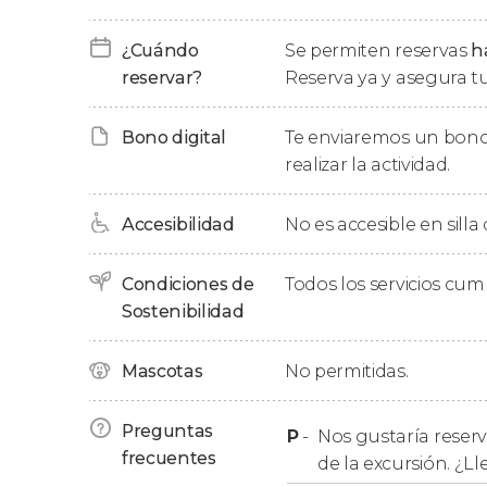
árabes. Saratli aún conserva establos, habitac
¿Cuándo
Se permiten reservas
h
Llegaremos a
Capadocia
a última hora de la 
reservar?
Reserva ya y asegura tu
noche.
Bono digital
Te enviaremos un bono
Día 3: Capadocia
realizar la actividad.
Después de desayunar nos aventuraremos a e
Accesibilidad
No es accesible en silla
de Turquía
. Formaciones rocosas,
chimeneas 
naturaleza definen la zona. Si quieren, aquí t
globo más famoso del mundo
. Y es que, si 
Condiciones de
Todos los servicios cu
cientos de globos que a menudo surcan el cie
Sostenibilidad
Durante el recorrido visitaremos el
Valle de G
Mascotas
No permitidas.
siglos X y XI; el
pueblo troglodita de Uçhisar
, el
formaciones naturales muy curiosas e infinida
Preguntas
P
-
Nos gustaría reserv
frecuentes
Habiendo disfrutado de un día sorprendente
de la excursión. ¿