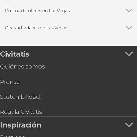
Puntos de interés en Las Vegas
Ver todas
Parque Nacional del Gran Cañón
Strip de Las vegas
Otras actividades en Las Vegas
Ver todas
Entradas para The Wizard of Oz en Sphere Las
Vegas
Free tour por Las Vegas
Civitatis
Entrada a High Roller
Quiénes somos
Entrada a The Strat Tower Observation Deck
Tour por el Allegiant Stadium
Prensa
Paseo privado en limusina por Las Vegas +
Entrada a una discoteca
Entrada al Madame Tussauds de Las Vegas
Sostenibilidad
Tour de 7 días por Yellowstone, las Rocosas,
Cañón Bryce y Grand Teton
Regala Civitatis
Tour en kayak por la Cueva Esmeralda
Inspiración
Tour nocturno en autobús descapotable