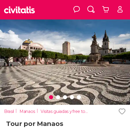
Brasil
Manaos
Visitas guiadas y free tours
Tour por Manaos