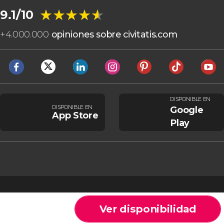
★★★★★
★★★★★
9.1/10
+
4.000.000
opiniones sobre civitatis.com
DISPONIBLE EN
DISPONIBLE EN
Google
App Store
Play
Ver disponibilidad
Cookies
Condiciones generales
Aviso legal
Política de privacidad