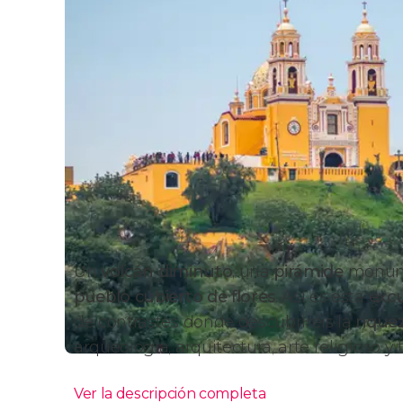
Un
volcán
diminuto
, una
pirámide
monum
pueblo cubierto de flores
. Así es esta
excu
de contrastes donde descubriréis la
rique
arqueología, arquitectura, arte religioso y t
Ver la descripción completa