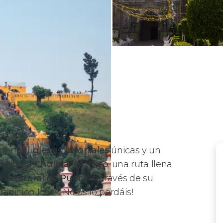
ental,
iglesias coloniales
únicas y un
rsión a Cholula y Atlixco
, una ruta llena
za cultural de Puebla
a través de su
radición local. ¡No os lo perdáis!