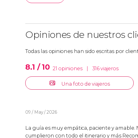
Opiniones de nuestros cl
Todas las opiniones han sido escritas por clie
8.1 / 10
21 opiniones
|
316 viajeros
Una foto de viajeros
09 / May / 2026
La guía es muy empática, paciente y amable. N
cumplieron con todo el itinerario y más Rec