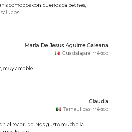
n tenis cómodos con buenos calcetines,
 saludos.
Maria De Jesus Aguirre Galeana
Guadalajara, México
os, muy amable
Claudia
Tamaulipas, México
en el recorrido. Nos gusto mucho la
ñarnos lugares.