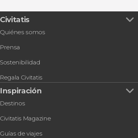
Ver todas
Free tour por Reikiavik
Tour de auroras boreales en Islandia
Entrada al Museo Perlan
Civitatis
Tour del eclipse solar 2026
Quiénes somos
Transporte de Reikiavik al aeropuerto Keflavik
Snorkel en la fisura de Silfra
Prensa
Transporte del aeropuerto Keflavik a Reikiavik
Entrada a Lava Show
Autobús turístico de Reikiavik
Sostenibilidad
Reikiavik City Card
Regala Civitatis
Inspiración
Destinos
Civitatis Magazine
Guías de viajes