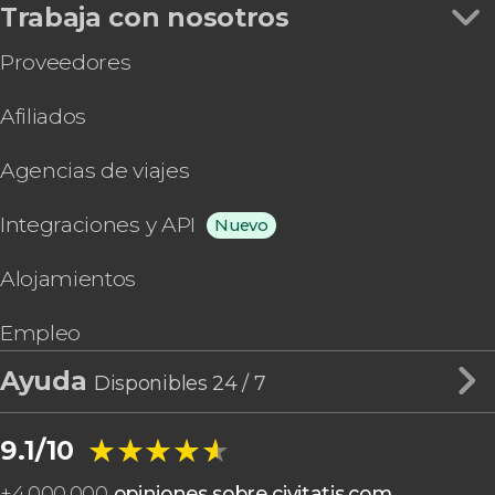
Trabaja con nosotros
Proveedores
Afiliados
Agencias de viajes
Integraciones y API
Nuevo
Alojamientos
Empleo
Ayuda
Disponibles 24 / 7
★★★★★
★★★★★
9.1/10
+
4.000.000
opiniones sobre civitatis.com