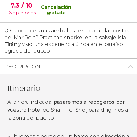
7.3
/ 10
Cancelación
16
opiniones
gratuita
¿Os apetece una zambullida en las cálidas costas
del Mar Rojo? Practicad
snorkel en la salvaje Isla
Tirán
y vivid una experiencia única en el paraíso
egipcio del buceo.
DESCRIPCIÓN
Itinerario
A la hora indicada,
pasaremos a recogeros por
vuestro hotel
de Sharm el-Sheij para dirigirnos a
la zona del puerto.
Subiremos a bordo de un
barco con dirección a