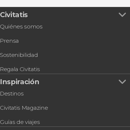
Parasailing en Sharm el-Sheij
Tour por Sharm el-Sheij
Civitatis
Paseo a caballo por Sharm el-Sheij
Quiénes somos
Bautismo de buceo en el Mar Rojo
Tour en quad por el desierto del Sinaí
Prensa
Sostenibilidad
Regala Civitatis
Inspiración
Destinos
Civitatis Magazine
Guías de viajes