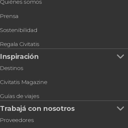
Quiénes somos
Entrada a la Casa Botines
Cocido maragato en León
Prensa
Free tour por la judería de León
Visita guiada por el Museo de Colecciones de la
Universidad de León
Sostenibilidad
Regala Civitatis
Inspiración
Destinos
Civitatis Magazine
Guías de viajes
Trabajá con nosotros
Proveedores