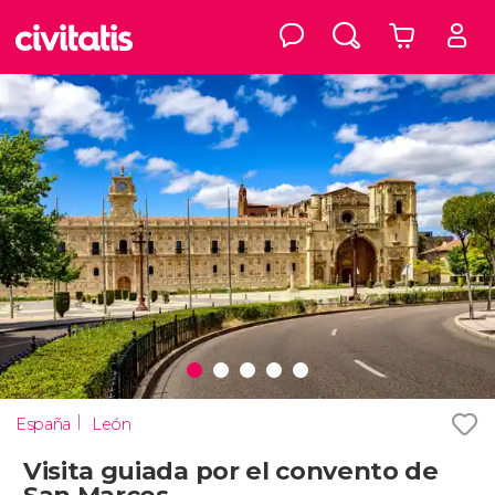
España
León
Visita guiada por el convento de
San Marcos