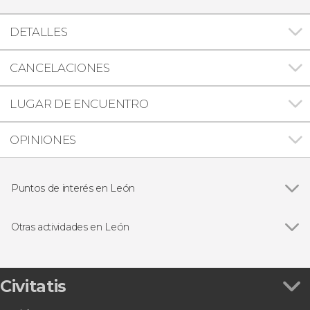
DETALLES
CANCELACIONES
LUGAR DE ENCUENTRO
OPINIONES
Puntos de interés en León
Catedral de León
Otras actividades en León
Ver todas
Free tour por León
Visita al Museo de San Isidoro de León
Excursión a Las Médulas y Ponferrada
Civitatis
Excursión a la Cueva de Valporquero