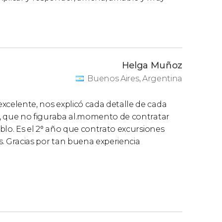
Helga Muñoz
Buenos Aires, Argentina
 excelente, nos explicó cada detalle de cada
tre, que no figuraba al.momento de contratar
 Pablo. Es el 2° año que contrato excursiones
s. Gracias por tan buena experiencia ️