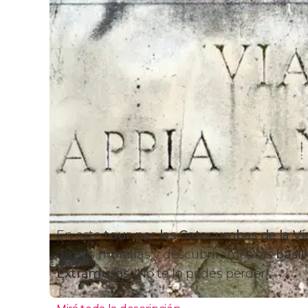
En este
tour por las Catacumbas de la Ví
de sus murallas y descubriremos las
basíl
Extramuros
. ¡No te lo podés perder!