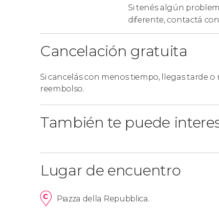
Si tenés algún problema
diferente,
contactá con
Cancelación gratuita
Si cancelás con menos tiempo, llegas tarde o
reembolso.
También te puede intere
Lugar de encuentro
Piazza della Repubblica.