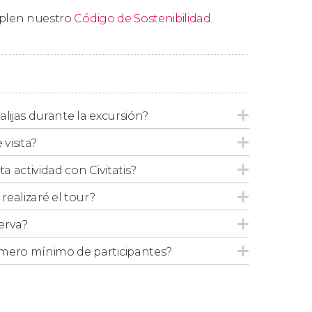
mplen nuestro
Código de Sostenibilidad
.
artida después de tres horas.
alijas durante la excursión?
visita?
ta actividad con Civitatis?
ealizaré el tour?
erva?
mero mínimo de participantes?