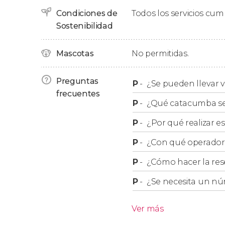
Condiciones de
Todos los servicios cu
Finalmente, el tour concluirá en el punto de p
Sostenibilidad
Mascotas
No permitidas.
Preguntas
P
-
¿Se pueden llevar v
frecuentes
P
-
¿Qué catacumba se 
P
-
¿Por qué realizar es
P
-
¿Con qué operador r
P
-
¿Cómo hacer la res
P
-
¿Se necesita un nú
Ver más