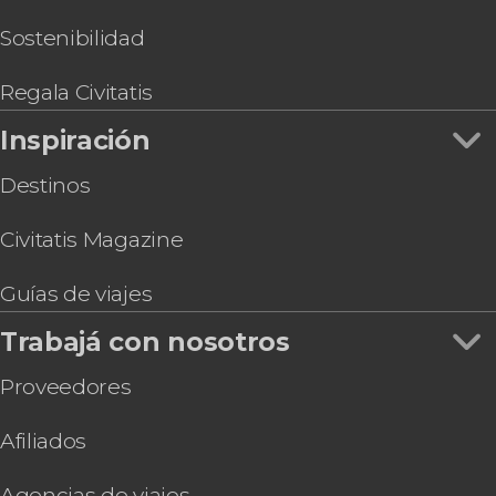
de Historia del Arte de Viena
Entrada a la Torre del Danubio
Sostenibilidad
Vienna Pass
Entrada al Weltmuseum
Regala Civitatis
Entrada al Museo Sigmund Freud
Inspiración
Destinos
Civitatis Magazine
Guías de viajes
Trabajá con nosotros
Proveedores
Afiliados
Agencias de viajes