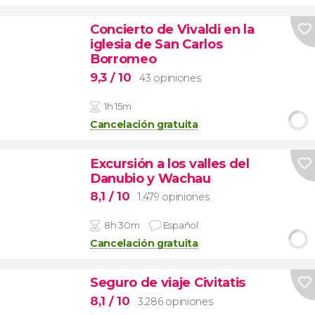
Concierto de Vivaldi en la
iglesia de San Carlos
Borromeo
9,3
/ 10
43 opiniones
1h 15m
Cancelación gratuita
Excursión a los valles del
Danubio y Wachau
8,1
/ 10
1.479 opiniones
8h 30m
Español
Cancelación gratuita
Seguro de viaje Civitatis
8,1
/ 10
3.286 opiniones