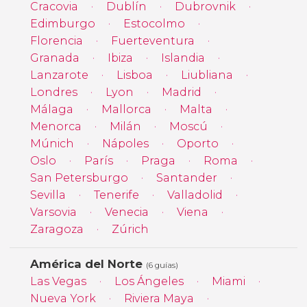
Cracovia
Dublín
Dubrovnik
Edimburgo
Estocolmo
Florencia
Fuerteventura
Granada
Ibiza
Islandia
Lanzarote
Lisboa
Liubliana
Londres
Lyon
Madrid
Málaga
Mallorca
Malta
Menorca
Milán
Moscú
Múnich
Nápoles
Oporto
Oslo
París
Praga
Roma
San Petersburgo
Santander
Sevilla
Tenerife
Valladolid
Varsovia
Venecia
Viena
Zaragoza
Zúrich
América del Norte
(6 guías)
Las Vegas
Los Ángeles
Miami
Nueva York
Riviera Maya