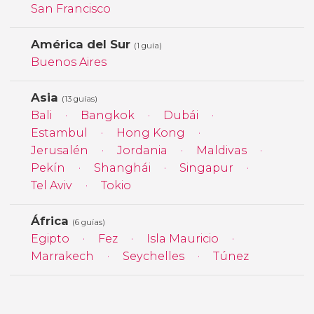
San Francisco
América del Sur
(1 guía)
Buenos Aires
Asia
(13 guías)
Bali
Bangkok
Dubái
Estambul
Hong Kong
Jerusalén
Jordania
Maldivas
Pekín
Shanghái
Singapur
Tel Aviv
Tokio
África
(6 guías)
Egipto
Fez
Isla Mauricio
Marrakech
Seychelles
Túnez