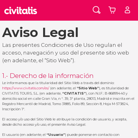
Aviso Legal
Las presentes Condiciones de Uso regulan el
acceso, navegación y uso del presente sitio web
(en adelante, el “Sitio Web”).
1.- Derecho de la información
Le informamos que la titularidad del Sitio Web a través del dominio:
https://www.civitatis.com/es/
(en adelante, el
“Sitio Web”
), es titularidad de
CIVITATIS TOURS, S.L. (en adelante,
“CIVITATIS”
), con N.I.F.: B-86899440 y
domicilio social en calle Gran Vía, n º. 39, 3ª planta, 28013, Madrid e inscrita en el
Registro Mercantil de Madrid, Tomo 31885, Folio 89, Sección 8, Hoja M-573824,
Inscripción 1ª.
El acceso y/o uso del Sitio Web le atribuye la condición de usuario, y acepta,
desde dicho acceso y/o uso, el presente Aviso Legal.
El usuario (en adelante, el
“Usuario”
) puede ponerse en contacto con