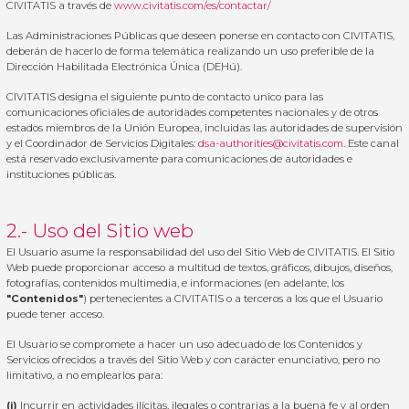
CIVITATIS a través de
www.civitatis.com/es/contactar/
Las Administraciones Públicas que deseen ponerse en contacto con CIVITATIS,
deberán de hacerlo de forma telemática realizando un uso preferible de la
Dirección Habilitada Electrónica Única (DEHú).
CIVITATIS designa el siguiente punto de contacto unico para las
comunicaciones oficiales de autoridades competentes nacionales y de otros
estados miembros de la Unión Europea, incluidas las autoridades de supervisión
y el Coordinador de Servicios Digitales:
dsa-authorities@civitatis.com
. Este canal
está reservado exclusivamente para comunicaciones de autoridades e
instituciones públicas.
2.- Uso del Sitio web
El Usuario asume la responsabilidad del uso del Sitio Web de CIVITATIS. El Sitio
Web puede proporcionar acceso a multitud de textos, gráficos, dibujos, diseños,
fotografías, contenidos multimedia, e informaciones (en adelante, los
"Contenidos"
) pertenecientes a CIVITATIS o a terceros a los que el Usuario
puede tener acceso.
El Usuario se compromete a hacer un uso adecuado de los Contenidos y
Servicios ofrecidos a través del Sitio Web y con carácter enunciativo, pero no
limitativo, a no emplearlos para:
(i)
Incurrir en actividades ilícitas, ilegales o contrarias a la buena fe y al orden