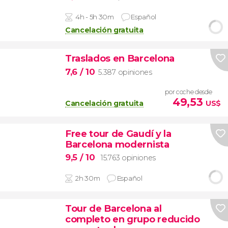
4h - 5h 30m
Español
Cancelación gratuita
Traslados en Barcelona
7,6
/ 10
5.387 opiniones
por coche desde
49,53
Cancelación gratuita
US$
Free tour de Gaudí y la
Barcelona modernista
9,5
/ 10
15.763 opiniones
2h 30m
Español
Tour de Barcelona al
completo en grupo reducido