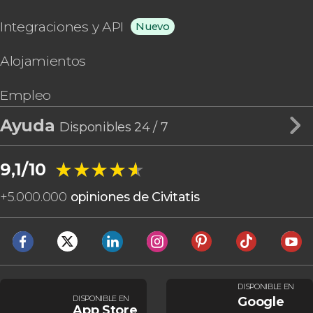
Integraciones y API
Nuevo
Alojamientos
Empleo
Ayuda
Disponibles 24 / 7
★★★★★
★★★★★
9,1/10
+
5.000.000
opiniones de Civitatis
DISPONIBLE EN
DISPONIBLE EN
Google
App Store