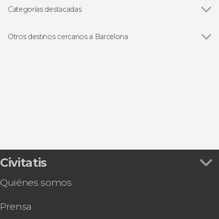
Casa Batlló
Categorías destacadas
Paseo de Gracia
Ver todas
Visitas guiadas en Barcelona
La Pedrera-Casa Milà
Free tours en Barcelona
Otros destinos cercanos a Barcelona
Barrio Gótico
Entradas
Ver todas
Sabadell
Parque Güell
Excursiones de un día desde Barcelona
El Prat de Llobregat
Abadía de Montserrat
Autobús turístico
Cornellá de Llobregat
Estadio Camp Nou
Paseos en barco en Barcelona
San Cugat del Vallés
Montjuïc
Flamenco en Barcelona
Badalona
PortAventura
Gastronomía y enoturismo
Tarjetas turísticas
Civitatis
Quiénes somos
Prensa