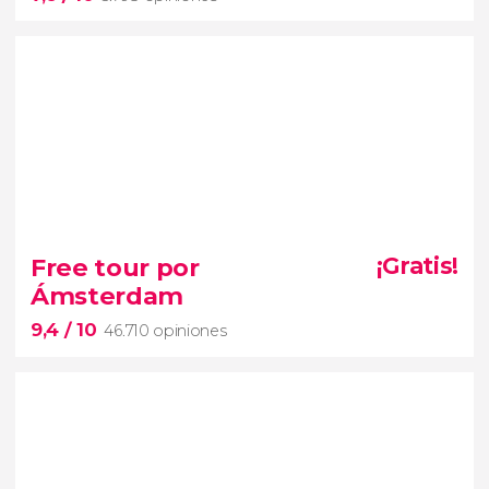
7,6


5.798 opiniones
Free tour por
¡Gratis!
Ámsterdam
veréis lo más importante de
9,4
/ 10
la capital
holandesa desde otro punto de vista
46.710 opiniones