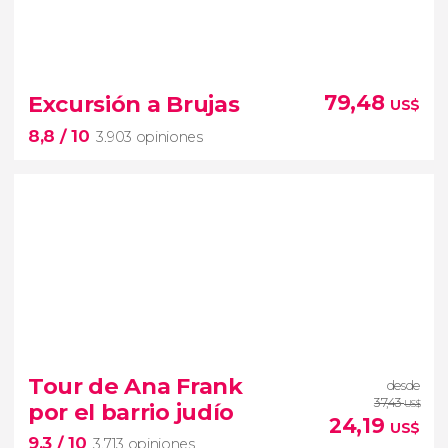
9,4


46.710 opiniones
Excursión a Brujas
79,48
US$
free tour por Ámsterdam
8,8
/ 10
3.903 opiniones
comenzar a conocer a pie la capital de los Países
Bajos
8,8


3.903 opiniones
excursión a Brujas
Tour de Ana Frank
desde
Venecia del Norte
37,43
por el barrio judío
US$
24,19
US$
9,3
/ 10
3.713 opiniones