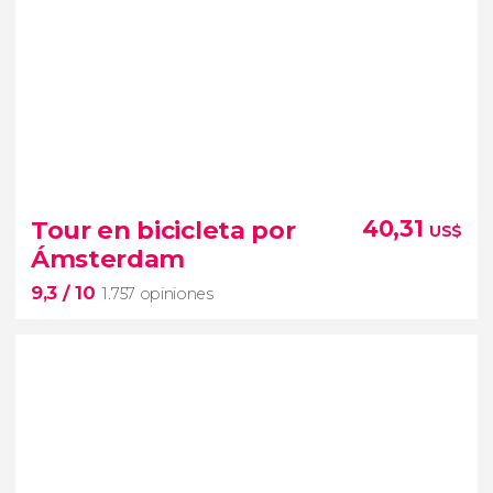
8,6


1.458 opiniones
Molinos de viento, quesos holandeses y zuecos
Tour en bicicleta por
40,31
US$
Ámsterdam
visitaremos Zaandam
9,3
/ 10
1.757 opiniones