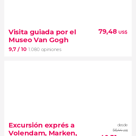
8,9


2.435 opiniones
Visita guiada por el
79,48
US$
Róterdam
Museo Van Gogh
La Haya
9,7
/ 10
1.080 opiniones
9,7


1.080 opiniones
Excursión exprés a
desde
visita guiada por el Museo Van Gogh
56,44
Volendam, Marken,
US$