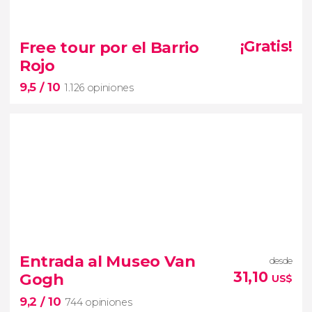
9,3


1.757 opiniones
tour en bicicleta por Ámsterdam
Free tour por el Barrio
¡Gratis!
recorrido sobre ruedas
Rojo
combinación ideal de deporte y
9,5
/ 10
turismo
1.126 opiniones
9,5


1.126 opiniones
Historias de sexo, drogas y otras actividades
Entrada al Museo Van
desde
free tour por el Barrio Rojo de
31,10
Gogh
US$
Ámsterdam
9,2
/ 10
744 opiniones