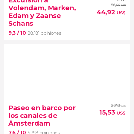
Excursión a
56,44
Volendam, Marken,
US$
44,92
US$
Edam y Zaanse
Schans
9,3
/ 10
28.181 opiniones
9,3


28.181 opiniones
20,73
excursión a los pueblos de Ámsterdam
Paseo en barco por
US$
15,53
Holanda más rural
US$
los canales de
Zaanse Schans
Edam,
Ámsterdam
Volendam y Marken
7,6
/ 10
5.798 opiniones