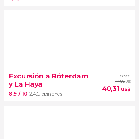
9,3


3.713 opiniones
barrio judío de
Excursión a Róterdam
desde
Ámsterdam
la historia de Ana Frank
44,92
y La Haya
US$
40,31
US$
8,9
/ 10
2.435 opiniones