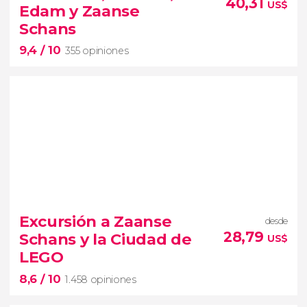
Ámsterdam
40,31
US$
Edam y Zaanse
genio de la pintura
Schans
9,4
/ 10
355 opiniones
9,4


355 opiniones
imprescindibles de
Excursión a Zaanse
desde
Holanda
visita exprés a Volendam,
28,79
Schans y la Ciudad de
US$
Marken, Edam y Zaanse Schans
LEGO
8,6
/ 10
1.458 opiniones