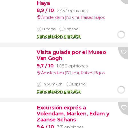
Haya
8,9
/ 10
2.437 opiniones
Ámsterdam (17.1km)
,
Países Bajos
8 horas
Español
Cancelación gratuita
Visita guiada por el Museo
Van Gogh
9,7
/ 10
1.080 opiniones
Ámsterdam (17.1km)
,
Países Bajos
1h 30m - 2h
Español
Cancelación gratuita
Excursión exprés a
Volendam, Marken, Edam y
Zaanse Schans
9,4
/ 10
355 opiniones