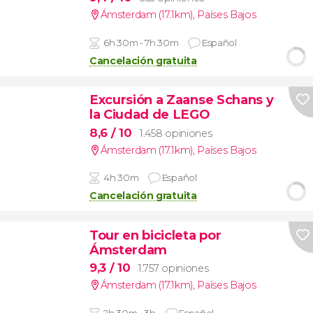
Ámsterdam (17.1km)
,
Países Bajos
6h 30m - 7h 30m
Español
Cancelación gratuita
Excursión a Zaanse Schans y
la Ciudad de LEGO
8,6
/ 10
1.458 opiniones
Ámsterdam (17.1km)
,
Países Bajos
4h 30m
Español
Cancelación gratuita
Tour en bicicleta por
Ámsterdam
9,3
/ 10
1.757 opiniones
Ámsterdam (17.1km)
,
Países Bajos
2h 30m - 3h
Español