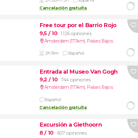
Cancelación gratuita
Free tour por el Barrio Rojo
9,5
/ 10
1.126 opiniones
Ámsterdam (17.1km)
,
Países Bajos
2h 15m
Español
Entrada al Museo Van Gogh
9,2
/ 10
744 opiniones
Ámsterdam (17.1km)
,
Países Bajos
Español
Cancelación gratuita
Excursión a Giethoorn
8
/ 10
607 opiniones