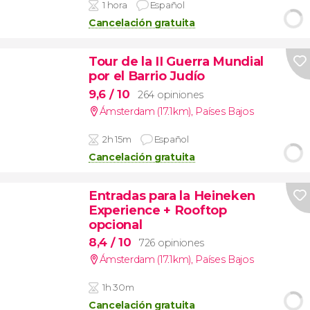
1 hora
Español
Cancelación gratuita
Tour de la II Guerra Mundial
por el Barrio Judío
9,6
/ 10
264 opiniones
Ámsterdam (17.1km)
,
Países Bajos
2h 15m
Español
Cancelación gratuita
Entradas para la Heineken
Experience + Rooftop
opcional
8,4
/ 10
726 opiniones
Ámsterdam (17.1km)
,
Países Bajos
1h 30m
Cancelación gratuita