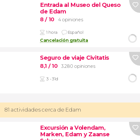
Entrada al Museo del Queso
de Edam
8
/ 10
4 opiniones
1 hora
Español
Cancelación gratuita
Seguro de viaje Civitatis
8,1
/ 10
3.280 opiniones
3 - 31d
81 actividades cerca de Edam
Excursión a Volendam,
Marken, Edam y Zaanse