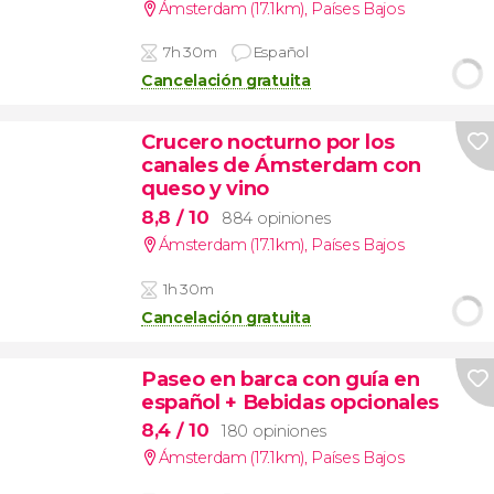
Ámsterdam (17.1km)
,
Países Bajos
7h 30m
Español
Cancelación gratuita
Crucero nocturno por los
canales de Ámsterdam con
queso y vino
8,8
/ 10
884 opiniones
Ámsterdam (17.1km)
,
Países Bajos
1h 30m
Cancelación gratuita
Paseo en barca con guía en
español + Bebidas opcionales
8,4
/ 10
180 opiniones
Ámsterdam (17.1km)
,
Países Bajos