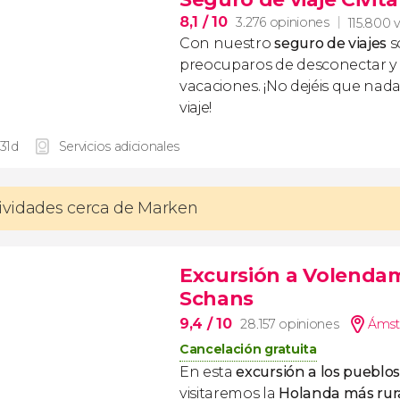
8,1
/ 10
3.276 opiniones
115.800 v
Con nuestro
seguro de viajes
s
preocuparos de desconectar y d
vacaciones. ¡No dejéis que nad
viaje!
 31d
Servicios adicionales
tividades cerca de Marken
Excursión a Volenda
Schans
9,4
/ 10
28.157 opiniones
Ámst
Cancelación gratuita
En esta
excursión a los puebl
visitaremos la
Holanda más rur