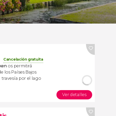
Cancelación gratuita
rken
os permitirá
e los Países Bajos
 travesía por el lago
Ver detalles
tis