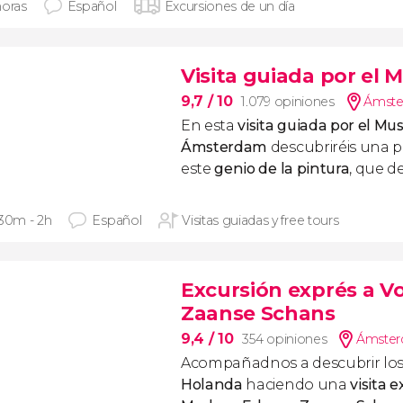
horas
Español
Excursiones de un día
Visita guiada por el
9,7
/ 10
1.079 opiniones
Ámste
En esta
visita guiada por el M
Ámsterdam
descubriréis una p
este
genio de la pintura
, que d
 30m - 2h
Español
Visitas guiadas y free tours
Excursión exprés a 
Zaanse Schans
9,4
/ 10
354 opiniones
Ámster
Acompañadnos a descubrir lo
Holanda
haciendo una
visita 