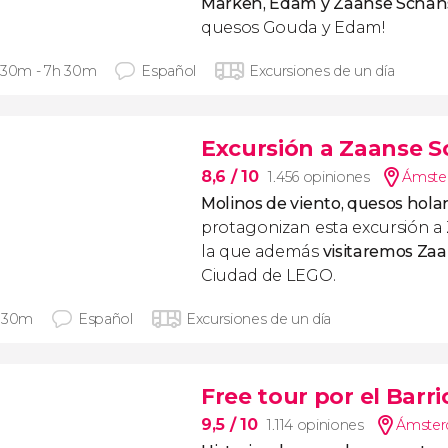
Marken, Edam y Zaanse Schan
quesos Gouda y Edam!
 30m - 7h 30m
Español
Excursiones de un día
Excursión a Zaanse S
8,6
/ 10
1.456 opiniones
Ámste
Molinos de viento, quesos hola
protagonizan esta excursión a
la que además
visitaremos Z
Ciudad de LEGO.
 30m
Español
Excursiones de un día
Free tour por el Barri
9,5
/ 10
1.114 opiniones
Ámster