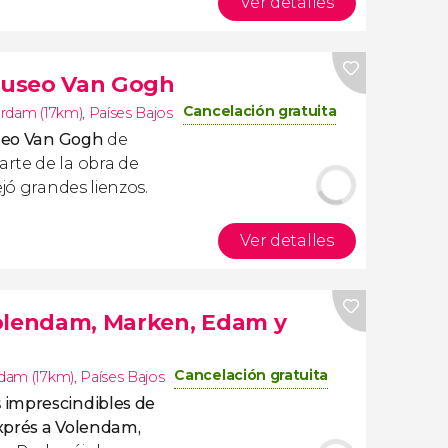
Ver detalles
 Museo Van Gogh
Cancelación gratuita
rdam (17km)
,
Países Bajos
useo Van Gogh
de
arte de la obra de
ejó grandes lienzos.
Ver detalles
Volendam, Marken, Edam y
Cancelación gratuita
dam (17km)
,
Países Bajos
s
imprescindibles de
exprés a Volendam,