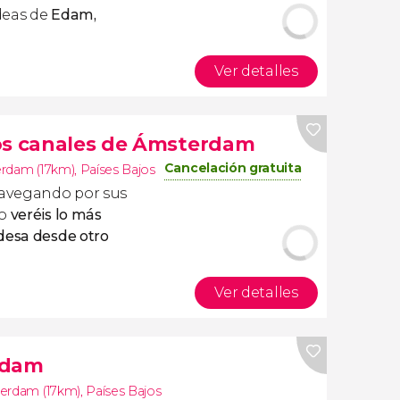
deas de
Edam,
Ver detalles
los canales de Ámsterdam
Cancelación gratuita
rdam (17km)
,
Países Bajos
navegando por sus
co
veréis lo más
esa desde otro
Ver detalles
rdam
erdam (17km)
,
Países Bajos