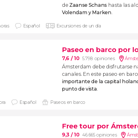
de
Zaanse Schans
hasta las al
Volendam y Marken
.
horas
Español
Excursiones de un día
Paseo en barco por 
7,6
/ 10
5.798 opiniones
Ámste
Ámsterdam debe disfrutarse 
canales. En este paseo en bar
importante de la capital
holand
punto de vista
.
ora
Español
Paseos en barco
Free tour por Ámste
9,3
/ 10
46.665 opiniones
Ámst