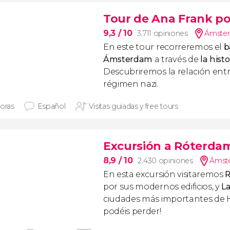
Tour de Ana Frank por
9,3
/ 10
3.711 opiniones
Ámster
En este tour recorreremos el
b
Ámsterdam
a través de
la hist
Descubriremos la relación entre
régimen nazi.
horas
Español
Visitas guiadas y free tours
Excursión a Róterdam
8,9
/ 10
2.430 opiniones
Ámste
En esta excursión visitaremos
por sus modernos edificios, y
L
ciudades más importantes de H
podéis perder!