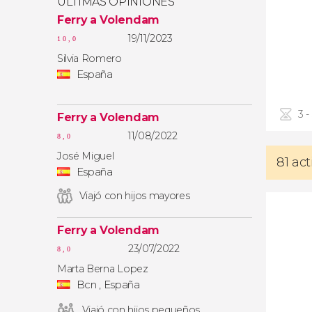
ÚLTIMAS OPINIONES
Ferry a Volendam
19/11/2023
10,0
Silvia Romero
España
3 -
Ferry a Volendam
11/08/2022
8,0
José Miguel
81 ac
España
Viajó con hijos mayores
Ferry a Volendam
23/07/2022
8,0
Marta Berna Lopez
Bcn , España
Viajó con hijos pequeños