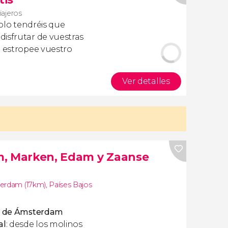
iajeros
olo tendréis que
isfrutar de vuestras
a estropee vuestro
Ver detalles
m, Marken, Edam y Zaanse
erdam (17km)
,
Países Bajos
os de Ámsterdam
al
: desde los molinos