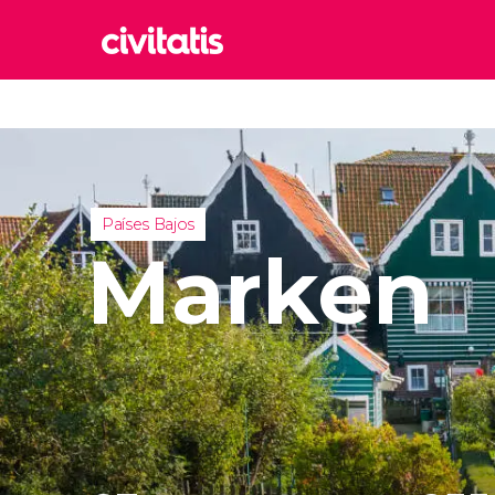
Rom
Italia
Lond
Reino 
Países Bajos
Edim
Marken
Reino 
Marr
Marrue
Prag
Repúbl