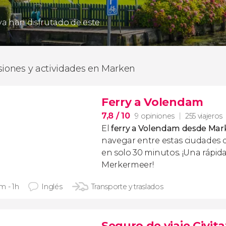
 ya han disfrutado de este
siones y actividades en Marken
Ferry a Volendam
7,8
/ 10
9 opiniones
255 viajeros
El
ferry a Volendam desde Ma
navegar entre estas ciudades d
en solo 30 minutos. ¡Una rápida
Merkermeer!
m - 1h
Inglés
Transporte y traslados
Seguro de viaje Civita