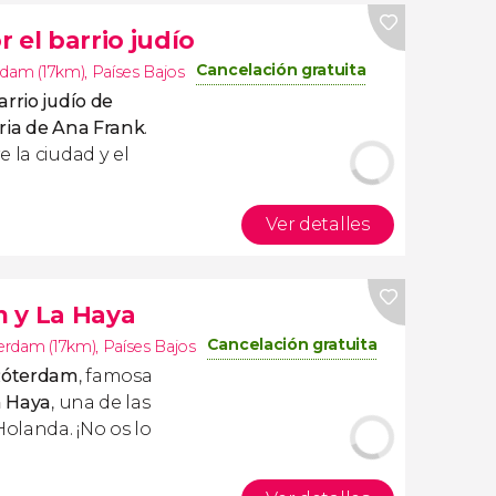
 el barrio judío
Cancelación gratuita
dam (17km)
,
Países Bajos
arrio judío de
oria de Ana Frank
.
 la ciudad y el
Ver detalles
 y La Haya
Cancelación gratuita
rdam (17km)
,
Países Bajos
Róterdam
, famosa
a Haya
, una de las
olanda. ¡No os lo