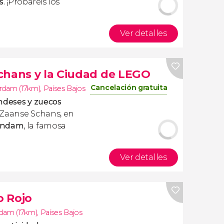
s
. ¡Probaréis los
Ver detalles
chans y la Ciudad de LEGO
Cancelación gratuita
rdam (17km)
,
Países Bajos
ndeses y zuecos
 Zaanse Schans, en
aandam
, la famosa
Ver detalles
o Rojo
dam (17km)
,
Países Bajos