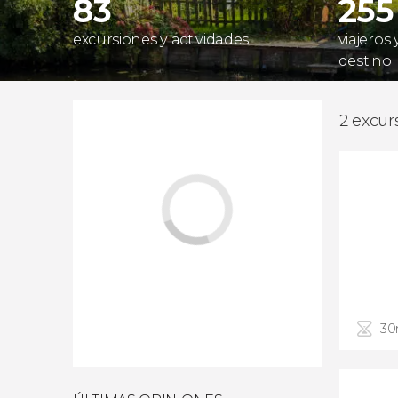
83
255
excursiones y actividades
viajeros
destino
2 excur
30