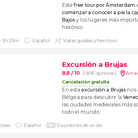
Este
free tour por Ámsterdam
e
comenzar a conocer a pie la cap
Bajos
y los lugares más import
histórico.
 - 2h 30m
Español
Visitas guiadas y free tours
Excursión a Brujas
8,8
/ 10
3.898 opiniones
Ámst
Cancelación gratuita
En esta
excursión a Brujas
nos 
Bélgica para descubrir la
Venec
las ciudades medievales más 
todo el mundo.
horas
Español
Excursiones de un día