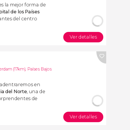
s la mejor forma de
ital de los Países
antes del centro
Ver detalles
erdam (17km)
,
Países Bajos
adentraremos en
ia del Norte
, una de
sorprendentes de
Ver detalles