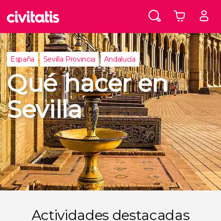
España
Sevilla Provincia
Andalucía
Qué hacer en
Sevilla
Actividades destacadas