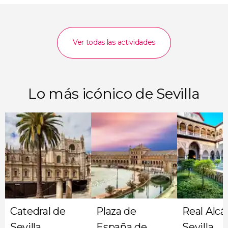
Ver todas las actividades
Lo más icónico de Sevilla
Catedral de
Plaza de
Real Alcá
Sevilla
España de
Sevilla