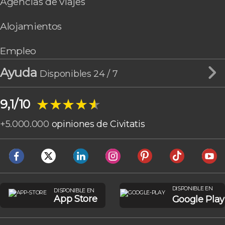
Agencias de viajes
Alojamientos
Empleo
Ayuda
Disponibles 24 / 7
★★★★★
★★★★★
9,1/10
+
5.000.000
opiniones de Civitatis
DISPONIBLE EN
DISPONIBLE EN
App Store
Google Play