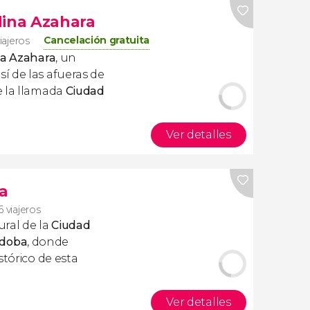
dina Azahara
Cancelación gratuita
iajeros
na Azahara
, un
í de las afueras de
e la llamada
Ciudad
Ver detalles
a
6 viajeros
ural de la
Ciudad
rdoba
, donde
stórico de esta
Ver detalles