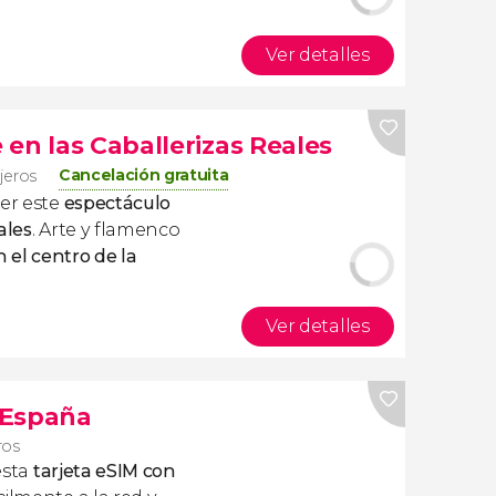
Ver detalles
en las Caballerizas Reales
Cancelación gratuita
ajeros
ver este
espectáculo
ales
. Arte y flamenco
 el centro de la
Ver detalles
s España
ros
esta
tarjeta eSIM con