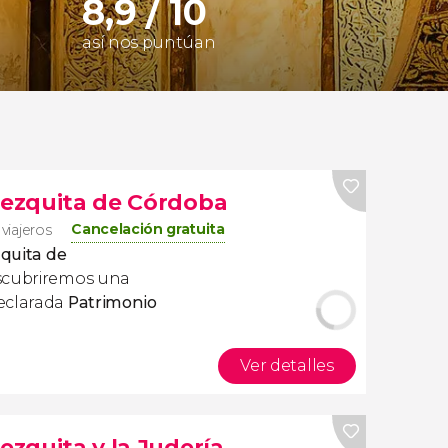
8,9 / 10
así nos puntúan
 Mezquita de Córdoba
Cancelación gratuita
 viajeros
zquita de
scubriremos una
eclarada
Patrimonio
Ver detalles
ezquita y la Judería