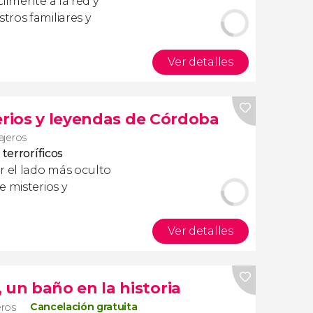
ilmente a la red y
ros familiares y
Ver detalles
erios y leyendas de Córdoba
iajeros
terroríficos
ir el lado más oculto
e misterios y
Ver detalles
n baño en la historia
Cancelación gratuita
eros