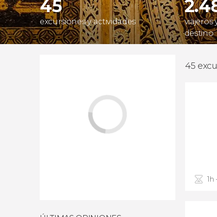
45
2.4
excursiones y actividades
viajeros
destino
45 excu
1h