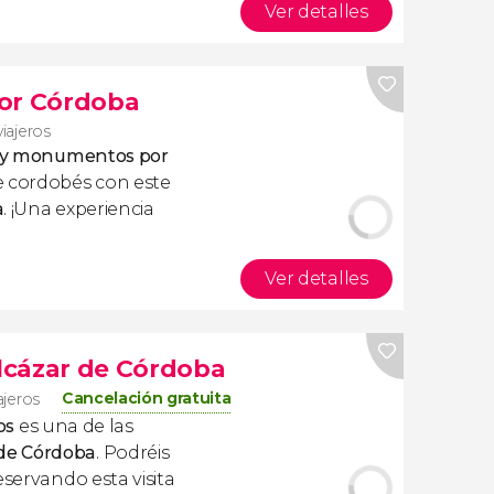
Ver detalles
por Córdoba
viajeros
es y monumentos por
e cordobés con este
a
. ¡Una experiencia
Ver detalles
Alcázar de Córdoba
Cancelación gratuita
ajeros
os
es una de las
de Córdoba
. Podréis
eservando esta visita