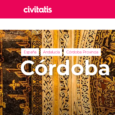
Rom
Italia
Lond
Reino 
España
Andalucía
Córdoba Provincia
Edim
Córdoba
Reino 
Marr
Marrue
Esta
Turquía