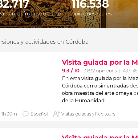
82.717
116.538
 ya han disfrutado de este
opiniones reales
rsiones y actividades en Córdoba
Visita guiada por la
9,3
/ 10
13.832 opiniones
433.145
En esta
visita guiada por la Me
Córdoba
con o sin entradas
de
obra maestra del arte omeya
d
de la Humanidad
.
 - 1h 30m
Español
Visitas guiadas y free tours
Visita guiada por la M