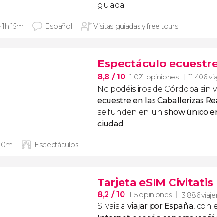
guiada.
- 1h 15m
Español
Visitas guiadas y free tours
Espectáculo ecuestre 
8,8
/ 10
1.021 opiniones
11.406 vi
No podéis iros de Córdoba sin 
ecuestre en las Caballerizas Re
se funden en un
show único en
ciudad
.
 10m
Espectáculos
Tarjeta eSIM Civitati
8,2
/ 10
115 opiniones
3.886 viaje
Si vais a
viajar por España
, con 