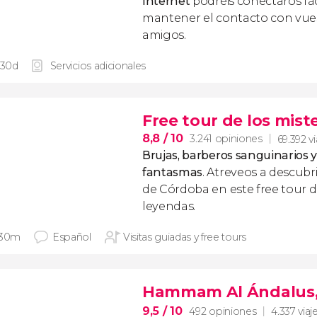
Internet
podréis conectaros fác
mantener el contacto con vuest
amigos.
 30d
Servicios adicionales
Free tour de los mist
8,8
/ 10
3.241 opiniones
69.392 v
Brujas, barberos sanguinarios y 
fantasmas
. Atreveos a descubr
de Córdoba en este free tour d
leyendas.
 30m
Español
Visitas guiadas y free tours
Hammam Al Ándalus, u
9,5
/ 10
492 opiniones
4.337 viaj