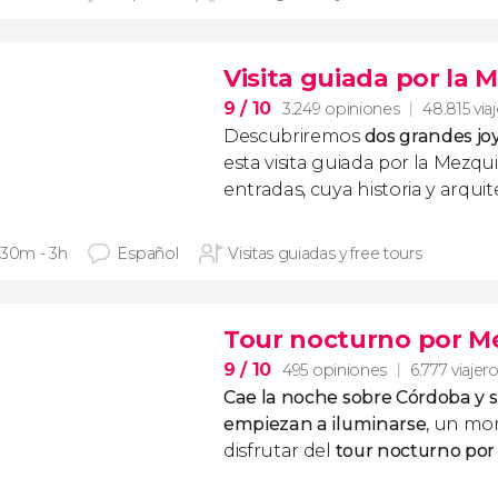
Visita guiada por la M
9
/ 10
3.249 opiniones
48.815 via
Descubriremos
dos grandes jo
esta visita guiada por la Mezqui
entradas, cuya historia y arquit
 30m - 3h
Español
Visitas guiadas y free tours
Tour nocturno por M
9
/ 10
495 opiniones
6.777 viajer
Cae la noche sobre Córdoba y
empiezan a iluminarse
, un mo
disfrutar del
tour nocturno po