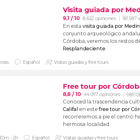
Visita guiada por Me
9,1
/ 10
8.622 opiniones
181.587 v
En esta
visita guiada por Medi
conjunto arqueológico andalus
Córdoba, veremos los restos d
Resplandeciente
.
horas
Español
Visitas guiadas y free tours
Free tour por Córdob
8,8
/ 10
44.097 opiniones
989.12
Conoced la trascendencia cult
Califal
en este
free tour por Có
recorreremos a pie el centro hi
hermosa localidad.
 30m - 2h
Español
Visitas guiadas y free tours