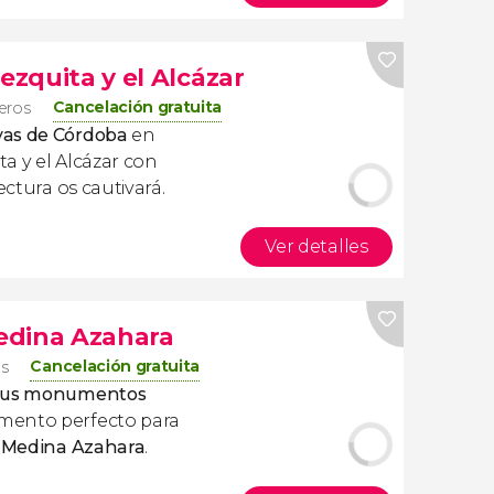
ezquita y el Alcázar
Cancelación gratuita
jeros
yas de Córdoba
en
ta y el Alcázar con
ectura os cautivará.
Ver detalles
edina Azahara
Cancelación gratuita
os
 sus monumentos
mento perfecto para
r Medina Azahara
.