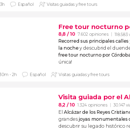
 3h
Español
Visitas guiadas y free tours
Free tour nocturno 
8,8
/ 10
7.602 opiniones
118.583 
Recorred sus principales call
la noche
y descubrid el duend
free tour nocturno por Córdob
única!
 30m - 2h
Español
Visitas guiadas y free tours
Visita guiada por el 
8,2
/ 10
1.324 opiniones
30.147 vi
El
Alcázar de los Reyes Cristian
grandes
joyas monumentales 
descubrir su legado histórico r