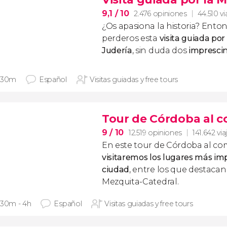
9,1
/ 10
2.476 opiniones
44.510 vi
¿Os apasiona la historia? Ento
perderos esta
visita guiada por
Judería
, sin duda dos
impresci
 30m
Español
Visitas guiadas y free tours
Tour de Córdoba al 
9
/ 10
12.519 opiniones
141.642 via
En este tour de Córdoba al co
visitaremos los lugares más im
ciudad
, entre los que destacan 
Mezquita-Catedral.
 30m - 4h
Español
Visitas guiadas y free tours